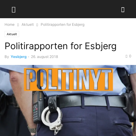
Home
Aktuelt
Politirapporten for Esbjerg
Aktuelt
Politirapporten for Esbjerg
0
By
Yesbjerg
-
26. august 2018