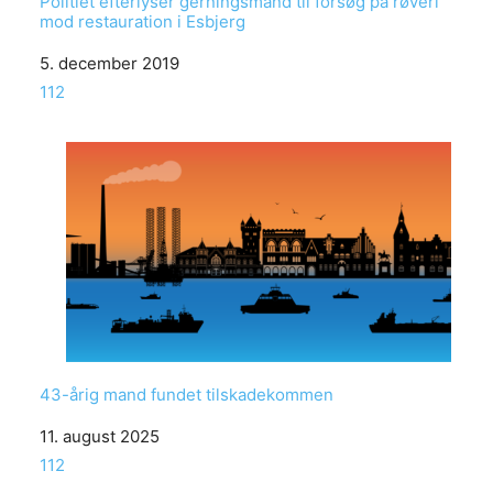
Politiet efterlyser gerningsmand til forsøg på røveri
mod restauration i Esbjerg
Date
5. december 2019
In relation to
112
43-årig mand fundet tilskadekommen
Date
11. august 2025
In relation to
112