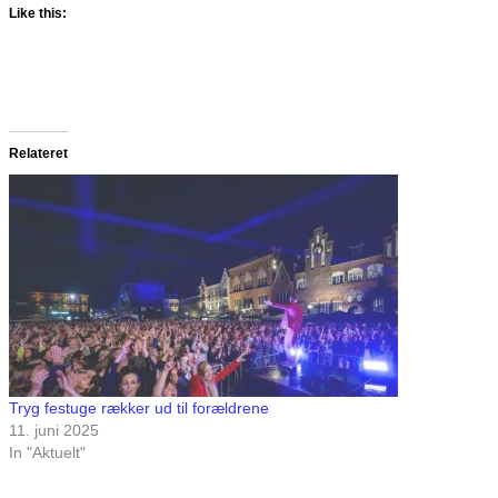
Like this:
Relateret
Tryg festuge rækker ud til forældrene
11. juni 2025
In "Aktuelt"