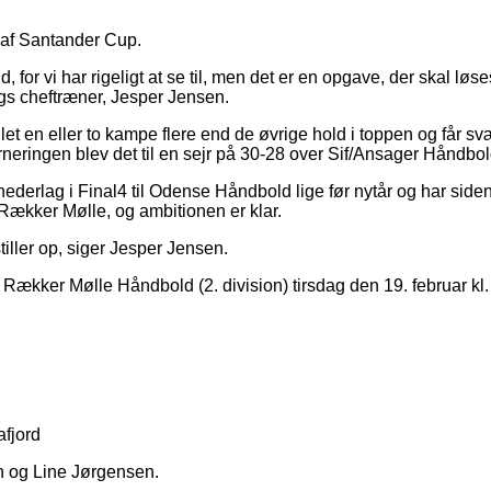
 af Santander Cup.
, for vi har rigeligt at se til, men det er en opgave, der skal l
ergs cheftræner, Jesper Jensen.
let en eller to kampe flere end de øvrige hold i toppen og får sv
ringen blev det til en sejr på 30-28 over Sif/Ansager Håndbold
ederlag i Final4 til Odense Håndbold lige før nytår og har side
 Rækker Mølle, og ambitionen er klar.
iller op, siger Jesper Jensen.
Rækker Mølle Håndbold (2. division) tirsdag den 19. februar kl
afjord
en og Line Jørgensen.