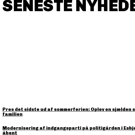
SENESTE NYHEDE
HITTER LIGE NU
Pres det sidste ud af sommerferien: Oplev en sjælden 
familien
Modernisering af indgangsparti på politigården i Esbj
åbent