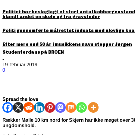
Politiet har beslaglagt et stort antal kobbergenstande
blandt andet en skole og fra gravsteder
Politi gennemførte målrettet indsats mod ulovlige kna
Efter mere end 50 år i musikkens navn stopper Jørgen
Studenterdans på BROEN
-
19. februar 2019
0
Spread the love
Rækker Mølle 10 km nord for Skjern har ikke meget over 
ungdomshold.