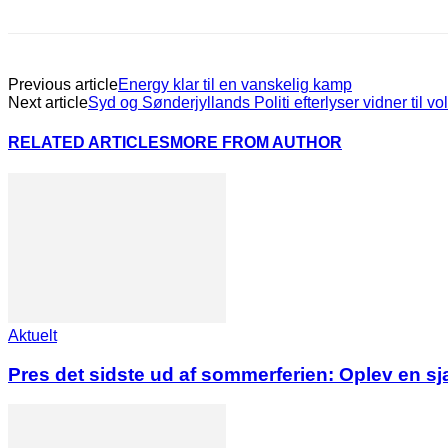
Previous article
Energy klar til en vanskelig kamp
Next article
Syd og Sønderjyllands Politi efterlyser vidner til v
RELATED ARTICLES
MORE FROM AUTHOR
Aktuelt
Pres det sidste ud af sommerferien: Oplev en s