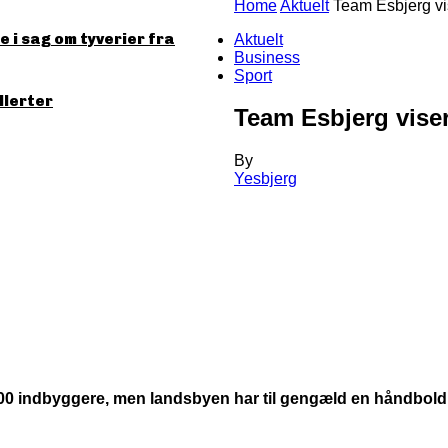
Home
Aktuelt
Team Esbjerg vi
 i sag om tyverier fra
Aktuelt
Business
Sport
llerter
Team Esbjerg viser
By
Yesbjerg
300 indbyggere, men landsbyen har til gengæld en håndbold