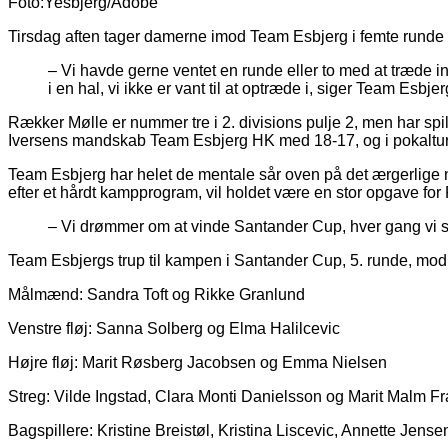
Foto:Yesbjerg/Adobe
Tirsdag aften tager damerne imod Team Esbjerg i femte runde
– Vi havde gerne ventet en runde eller to med at træde ind
i en hal, vi ikke er vant til at optræde i, siger Team Esbj
Rækker Mølle er nummer tre i 2. divisions pulje 2, men har spil
Iversens mandskab Team Esbjerg HK med 18-17, og i pokalturne
Team Esbjerg har helet de mentale sår oven på det ærgerlige n
efter et hårdt kampprogram, vil holdet være en stor opgave for
– Vi drømmer om at vinde Santander Cup, hver gang vi st
Team Esbjergs trup til kampen i Santander Cup, 5. runde, mod 
Målmænd: Sandra Toft og Rikke Granlund
Venstre fløj: Sanna Solberg og Elma Halilcevic
Højre fløj: Marit Røsberg Jacobsen og Emma Nielsen
Streg: Vilde Ingstad, Clara Monti Danielsson og Marit Malm Fr
Bagspillere: Kristine Breistøl, Kristina Liscevic, Annette Jens