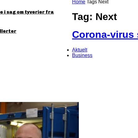
Home
Tags
Next
 i sag om tyverier fra
Tag: Next
llerter
Corona-virus 
Aktuelt
Business