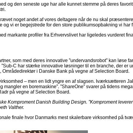
ed og den seneste uge har alle kunnet stemme på deres favorit 
tri.
r krævet noget andet af vores deltagere når de nu skal præsentere
 og vi er begejstrede for den store publikumsopbakning vi har f
markante profiler fra Erhvervslivet har ligeledes vurderet finali
rtner, som med deres innovative ”undervandsrobot” kan løse far
 ”Sub-C har stærke innovative løsninger til en branche, der er un
n, Områdedirektør i Danske Bank på vegne af Selection Board.
virksomhed – men en lidt yngre en af slagsen. Iværksætteren J
r og mangler en boremaskine”. ”ShareOne” svarer på tidens megat
Radr på vegne af Selection Board.
djyske Komproment Danish Building Design. ”Komproment leverer
eth Valther.
nale finale hvor Danmarks mest skalerbare virksomhed på tværs a