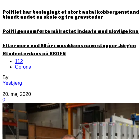
Politiet har beslaglagt et stort antal kobbergenstande
blandt andet en skole og fra gravsteder
Politi gennemførte målrettet indsats mod ulovlige kna
Efter mere end 50 år i musikkens navn stopper Jørgen
Studenterdans på BROEN
112
Corona
By
Yesbjerg
-
20. maj 2020
0