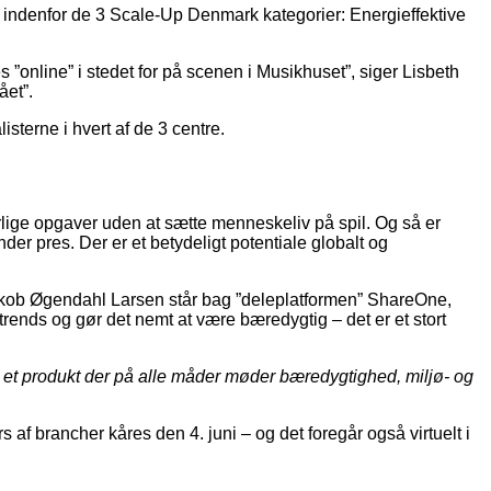
indenfor de 3 Scale-Up Denmark kategorier: Energieffektive
s ”online” i stedet for på scenen i Musikhuset”, siger Lisbeth
ået”.
sterne i hvert af de 3 centre.
lige opgaver uden at sætte menneskeliv på spil. Og så er
der pres. Der er et betydeligt potentiale globalt og
akob Øgendahl Larsen står bag ”deleplatformen” ShareOne,
rends og gør det nemt at være bæredygtig – det er et stort
 et produkt der på alle måder møder bæredygtighed, miljø- og
f brancher kåres den 4. juni – og det foregår også virtuelt i