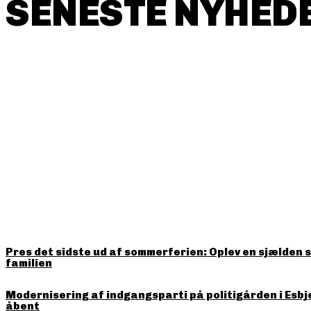
SENESTE NYHEDE
HITTER LIGE NU
Pres det sidste ud af sommerferien: Oplev en sjælden 
familien
Modernisering af indgangsparti på politigården i Esbj
åbent