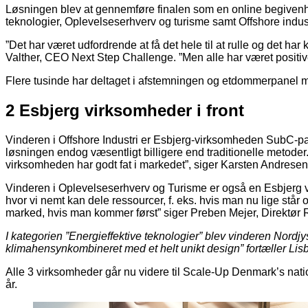
Løsningen blev at gennemføre finalen som en online begivenh
teknologier, Oplevelseserhverv og turisme samt Offshore indus
”Det har været udfordrende at få det hele til at rulle og det ha
Valther, CEO Next Step Challenge. ”Men alle har været positive
Flere tusinde har deltaget i afstemningen og etdommerpanel med 
2 Esbjerg virksomheder i front
Vinderen i Offshore Industri er Esbjerg-virksomheden SubC-pa
løsningen endog væsentligt billigere end traditionelle metoder.
virksomheden har godt fat i markedet”, siger Karsten Andrese
Vinderen i Oplevelseserhverv og Turisme er også en Esbjerg 
hvor vi nemt kan dele ressourcer, f. eks. hvis man nu lige stå
marked, hvis man kommer først” siger Preben Mejer, Direktør 
I kategorien ”Energieffektive teknologier” blev vinderen Nor
klimahensynkombineret med et helt unikt design” fortæller Lisb
Alle 3 virksomheder går nu videre til Scale-Up Denmark’s natio
år.