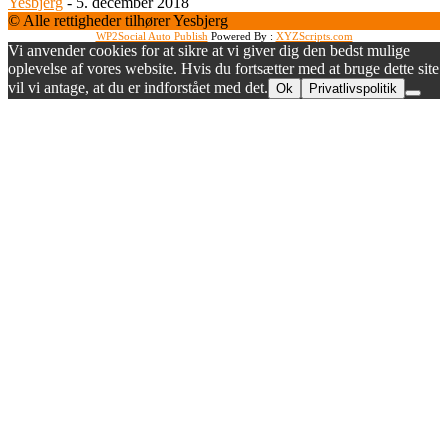
Yesbjerg
-
5. december 2018
© Alle rettigheder tilhører Yesbjerg
WP2Social Auto Publish
Powered By :
XYZScripts.com
Vi anvender cookies for at sikre at vi giver dig den bedst mulige
oplevelse af vores website. Hvis du fortsætter med at bruge dette site
vil vi antage, at du er indforstået med det.
Ok
Privatlivspolitik