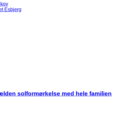
ikov
et Esbjerg
jælden solformørkelse med hele familien