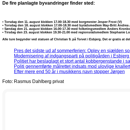
De fire planlagte byvandringer finder sted:
• Torsdag den 11. august klokken 17.00-18.30 med borgmester Jesper Frost (V)
• Torsdag den 18. august klokken 17.00-18.30 med byrådsmedlem May-Britt Andrea
• Søndag den 21. august klokken 16.00-17.30 med folketingsmedlem Anders Kronbo
• Tirsdag den 23. august klokken 19.30-21.00 med regionsrådsmedlem Stephanie L
Alle ture begynder ved statuen af Christian 9. på Torvet i Esbjerg. Det er gratis a
Pres det sidste ud af sommerferien: Oplev en sjælden so
Modernisering af indgangsparti på politigården i Esbjerg
Politiet har beslaglagt et stort antal kobbergenstande i s
Politi gennemførte målrettet indsats mod ulovlige knaller
Efter mere end 50 år i musikkens navn stopper Jørgen
Foto: Rasmus Dahlberg privat