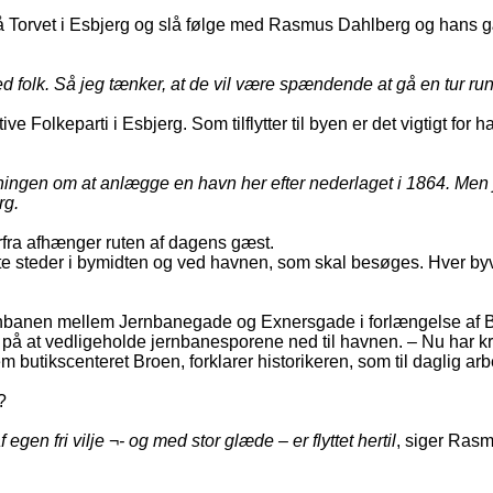
å Torvet i Esbjerg og slå følge med Rasmus Dahlberg og hans gæ
e med folk. Så jeg tænker, at de vil være spændende at gå en tur 
 Folkeparti i Esbjerg. Som tilflytter til byen er det vigtigt for
utningen om at anlægge en havn her efter nederlaget i 1864. Men
rg.
erfra afhænger ruten af dagens gæst.
 steder i bymidten og ved havnen, som skal besøges. Hver byva
nbanen mellem Jernbanegade og Exnersgade i forlængelse af Bor
å at vedligeholde jernbanesporene ned til havnen. – Nu har kri
 butikscenteret Broen, forklarer historikeren, som til daglig a
?
egen fri vilje ¬- og med stor glæde – er flyttet hertil
, siger Ras