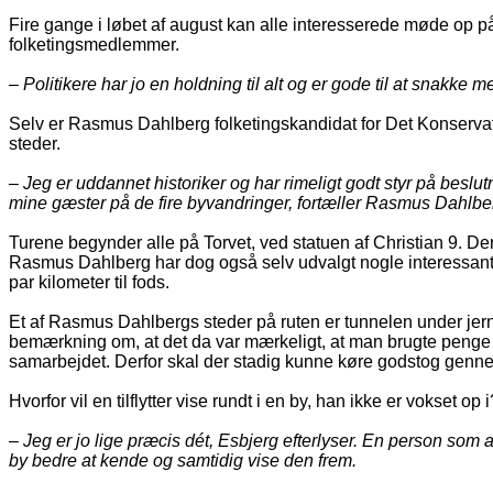
Fire gange i løbet af august kan alle interesserede møde op p
folketingsmedlemmer.
– Politikere har jo en holdning til alt og er gode til at snakk
Selv er Rasmus Dahlberg folketingskandidat for Det Konservative
steder.
– Jeg er uddannet historiker og har rimeligt godt styr på besl
mine gæster på de fire byvandringer, fortæller Rasmus Dahlbe
Turene begynder alle på Torvet, ved statuen af Christian 9. D
Rasmus Dahlberg har dog også selv udvalgt nogle interessante
par kilometer til fods.
Et af Rasmus Dahlbergs steder på ruten er tunnelen under jer
bemærkning om, at det da var mærkeligt, at man brugte penge p
samarbejdet. Derfor skal der stadig kunne køre godstog gennem
Hvorfor vil en tilflytter vise rundt i en by, han ikke er vokset op i
– Jeg er jo lige præcis dét, Esbjerg efterlyser. En person som af 
by bedre at kende og samtidig vise den frem.