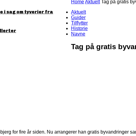
Home
Aktuelt
Tag på gratis by
 i sag om tyverier fra
Aktuelt
Guider
Tilflytter
Historie
llerter
Navne
Tag på gratis byva
sbjerg for fire år siden. Nu arrangerer han gratis byvandringer 