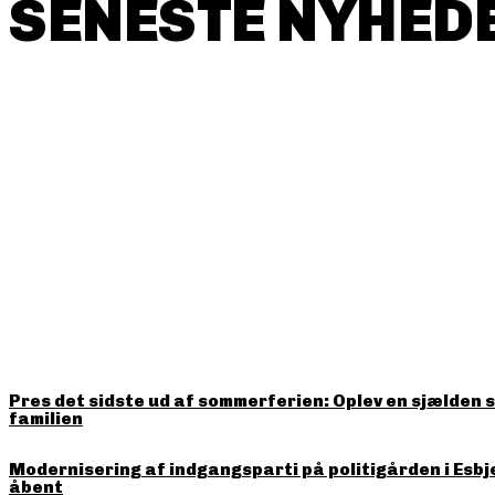
SENESTE NYHEDE
HITTER LIGE NU
Pres det sidste ud af sommerferien: Oplev en sjælden 
familien
Modernisering af indgangsparti på politigården i Esbj
åbent