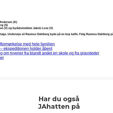
 Andersen (K)
rg (S)
ose (V) og byrådsmedlem Jakob Lose (V)
t deltage. Undervejs vil Rasmus Dahlberg byde på en kop kaffe. Følg Rasmus Dahlberg p
lformørkelse med hele familien
 – ekspeditionen holder åbent
ag om tyverier fra blandt andet en skole og fra gravsteder
ter
Har du også
JAhatten på