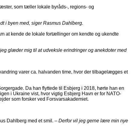
ster, som tæller lokale byråds-, regions- og
rundt i byen med, siger Rasmus Dahlberg.
 ham at kende de lokale fortællinger om kendte og ukendte
 jeg glæder mig til at udveksle erindringer og anekdoter med
ndring varer ca. halvanden time, hvor der tilbagelægges et
gergade. Da han flyttede til Esbjerg i 2018, hørte han en
gen i Ukraine vist, hvor vigtig Esbjerg Havn er for NATO-
rbejder som forsker ved Forsvarsakademiet.
mus Dahlberg med et smil. –
Derfor vil jeg gerne lære min nye