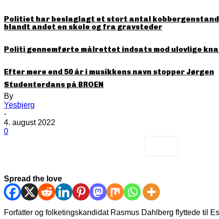
Politiet har beslaglagt et stort antal kobbergenstande
blandt andet en skole og fra gravsteder
Politi gennemførte målrettet indsats mod ulovlige kna
Efter mere end 50 år i musikkens navn stopper Jørgen
Studenterdans på BROEN
By
Yesbjerg
-
4. august 2022
0
Spread the love
Forfatter og folketingskandidat Rasmus Dahlberg flyttede til E