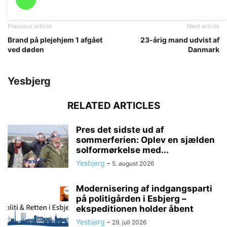
Previous article
Next article
Brand på plejehjem 1 afgået
23-årig mand udvist af
ved døden
Danmark
Yesbjerg
RELATED ARTICLES
Pres det sidste ud af
sommerferien: Oplev en sjælden
solformørkelse med...
Yesbjerg
-
5. august 2026
Modernisering af indgangsparti
på politigården i Esbjerg –
ekspeditionen holder åbent
Yesbjerg
-
29. juli 2026