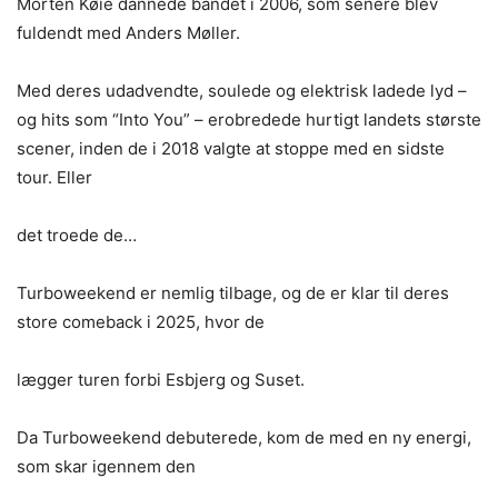
Morten Køie dannede bandet i 2006, som senere blev
fuldendt med Anders Møller.
Med deres udadvendte, soulede og elektrisk ladede lyd –
og hits som “Into You” – erobredede hurtigt landets største
scener, inden de i 2018 valgte at stoppe med en sidste
tour. Eller
det troede de…
Turboweekend er nemlig tilbage, og de er klar til deres
store comeback i 2025, hvor de
lægger turen forbi Esbjerg og Suset.
Da Turboweekend debuterede, kom de med en ny energi,
som skar igennem den