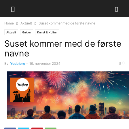
Home
Aktuelt
Suset kommer med de første navne
Aktuelt
Guider
Kunst & Kultur
Suset kommer med de første
navne
0
By
Yesbjerg
-
19. november 2024