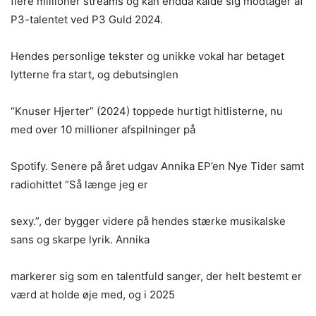
flere millioner streams og kan endda kalde sig modtager af
P3-talentet ved P3 Guld 2024.
Hendes personlige tekster og unikke vokal har betaget
lytterne fra start, og debutsinglen
“Knuser Hjerter” (2024) toppede hurtigt hitlisterne, nu
med over 10 millioner afspilninger på
Spotify. Senere på året udgav Annika EP’en Nye Tider samt
radiohittet “Så længe jeg er
sexy.”, der bygger videre på hendes stærke musikalske
sans og skarpe lyrik. Annika
markerer sig som en talentfuld sanger, der helt bestemt er
værd at holde øje med, og i 2025