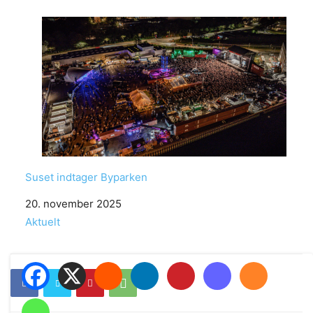
Suset indtager Byparken
Date
20. november 2025
In relation to
Aktuelt