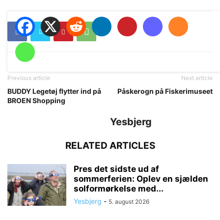
Previous article
Next article
BUDDY Legetøj flytter ind på
Påskerogn på Fiskerimuseet
BROEN Shopping
Yesbjerg
RELATED ARTICLES
Pres det sidste ud af
sommerferien: Oplev en sjælden
solformørkelse med...
Yesbjerg
-
5. august 2026