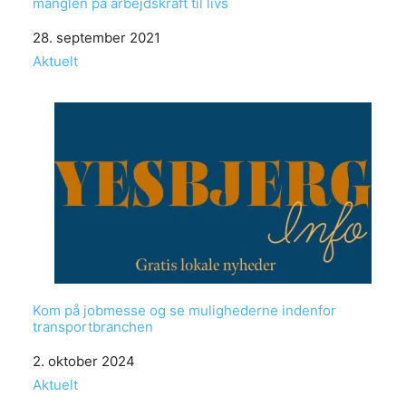
manglen på arbejdskraft til livs
Date
28. september 2021
In relation to
Aktuelt
Kom på jobmesse og se mulighederne indenfor
transportbranchen
Date
2. oktober 2024
In relation to
Aktuelt