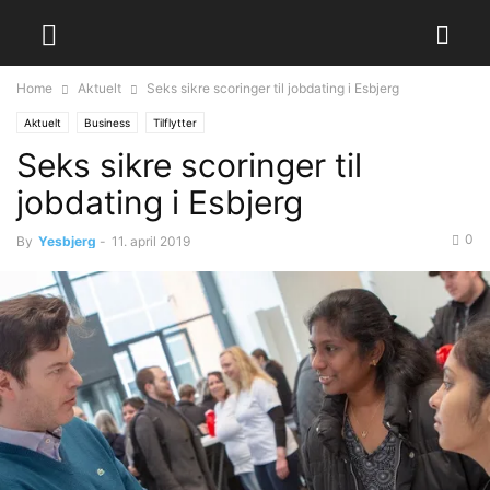
Home
Aktuelt
Seks sikre scoringer til jobdating i Esbjerg
Aktuelt
Business
Tilflytter
Seks sikre scoringer til
jobdating i Esbjerg
0
By
Yesbjerg
-
11. april 2019