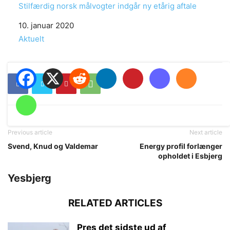
Stilfærdig norsk målvogter indgår ny etårig aftale
Date
10. januar 2020
In relation to
Aktuelt
Previous article
Next article
Svend, Knud og Valdemar
Energy profil forlænger
opholdet i Esbjerg
Yesbjerg
RELATED ARTICLES
Pres det sidste ud af