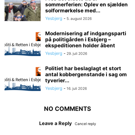
sommerferien: Oplev en sjælden
solformørkelse med...
Yesbjerg
-
5. august 2026
Modernisering af indgangsparti
på politigården i Esbjerg –
ekspeditionen holder åbent
Yesbjerg
-
29. juli 2026
Politiet har beslaglagt et stort
antal kobbergenstande i sag om
tyverier...
Yesbjerg
-
16. juli 2026
NO COMMENTS
Leave a Reply
Cancel reply