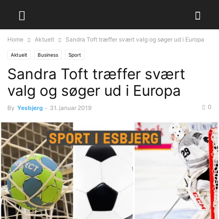
Home
Aktuelt
Sandra Toft træffer svært valg og søger ud i Europa
Aktuelt
Business
Sport
Sandra Toft træffer svært
valg og søger ud i Europa
0
By
Yesbjerg
-
31. januar 2019