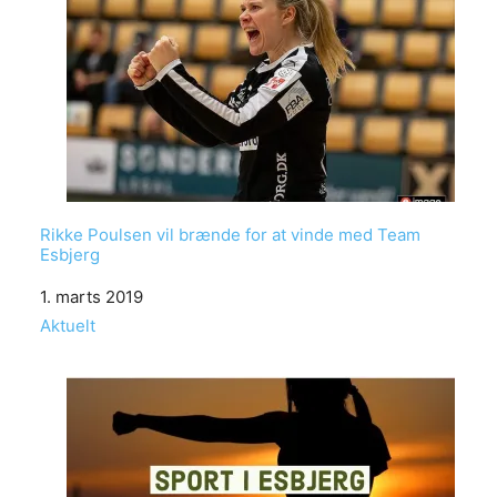
Rikke Poulsen vil brænde for at vinde med Team
Esbjerg
Date
1. marts 2019
In relation to
Aktuelt