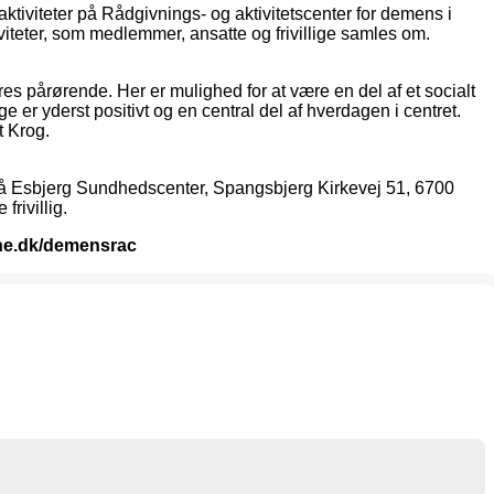
iviteter på Rådgivnings- og aktivitetscenter for demens i
viteter, som medlemmer, ansatte og frivillige samles om.
res pårørende. Her er mulighed for at være en del af et socialt
er yderst positivt og en central del af hverdagen i centret.
t Krog.
ne på Esbjerg Sundhedscenter, Spangsbjerg Kirkevej 51, 6700
rivillig.
une.dk/demensrac