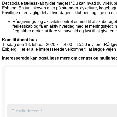
Det sociale fællesskab fylder meget i “Du kan hvad du vil-klu
Esbjerg. En tur i skoven eller på stranden, cykelture, kagebagn
Frivillige er en vigtig del af hverdagen i klubben, og lige nu er de
Rådgivnings- og aktivitetscentret er med til at skabe øge
fællesskab og få en aktiv hverdag med et meningsfyldt in
Jeg håber derfor, at flere vil have tid og lyst til at giv
Kom til åbent hus
Tirsdag den 18. februar 2020 kl. 14.00 – 15.30 inviterer Rådgi
Esbjerg. Her er alle interesserede velkomne til at lægge vejen f
Interesserede kan også læse mere om centret og mulighed