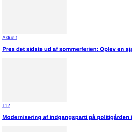
Aktuelt
Pres det sidste ud af sommerferien: Oplev en s
112
Modernisering af indgangsparti på politigården 