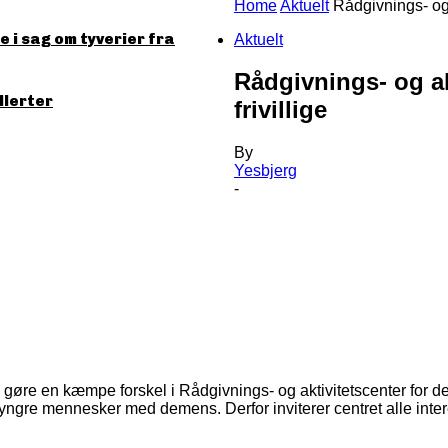
Home
Aktuelt
Rådgivnings- og 
 i sag om tyverier fra
Aktuelt
Rådgivnings- og ak
llerter
frivillige
By
Yesbjerg
-
gøre en kæmpe forskel i Rådgivnings- og aktivitetscenter for de
r yngre mennesker med demens. Derfor inviterer centret alle inter