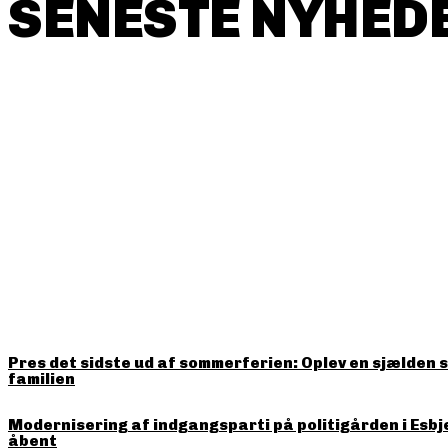
SENESTE NYHEDE
HITTER LIGE NU
Pres det sidste ud af sommerferien: Oplev en sjælden 
familien
Modernisering af indgangsparti på politigården i Esbj
åbent