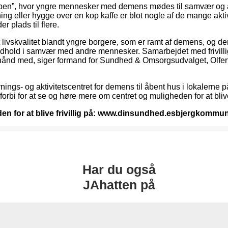
bben”, hvor yngre mennesker med demens mødes til samvær og akt
ing eller hygge over en kop kaffe er blot nogle af de mange akti
r plads til flere.
t livskvalitet blandt yngre borgere, som er ramt af demens, og de
dhold i samvær med andre mennesker. Samarbejdet med frivillige 
e en hånd med, siger formand for Sundhed & Omsorgsudvalget, Olfer
vnings- og aktivitetscentret for demens til åbent hus i lokaler
orbi for at se og høre mere om centret og muligheden for at blive f
en for at blive frivillig på: www.dinsundhed.esbjergkomm
Har du også
JAhatten på