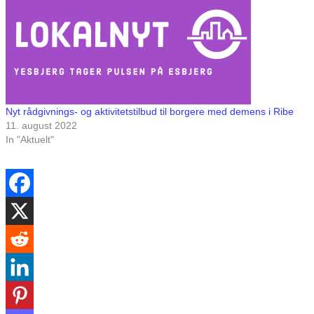
Nyt rådgivnings- og aktivitetstilbud til borgere med demens i Ribe
11. august 2022
In "Aktuelt"