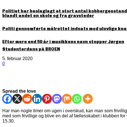
Politiet har beslaglagt et stort antal kobbergenstande
blandt andet en skole og fra gravsteder
Politi gennemførte målrettet indsats mod ulovlige kna
Efter mere end 50 år i musikkens navn stopper Jørgen
Studenterdans på BROEN
5. februar 2020
0
Spread the love
Har man nogle timer om ugen i overskud, kan man som frivillig 
med som frivillige og blive en del af fællesskabet i klubben fo
15.30.