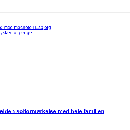
nd med machete i Esbjerg
ykker for penge
jælden solformørkelse med hele familien