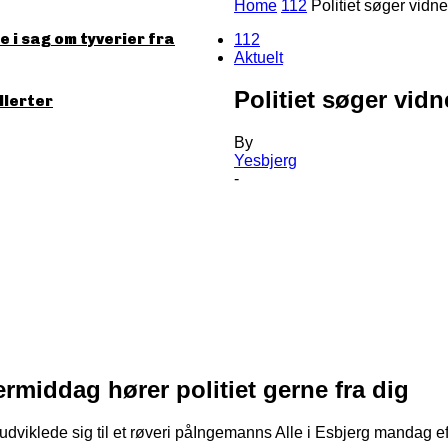
Home
112
Politiet søger vidne
 i sag om tyverier fra
112
Aktuelt
Politiet søger vidn
llerter
By
Yesbjerg
-
middag hører politiet gerne fra dig
er udviklede sig til et røveri påIngemanns Alle i Esbjerg mandag 