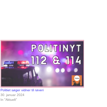
Politiet søger vidner til røveri
30. januar 2024
In "Aktuelt"