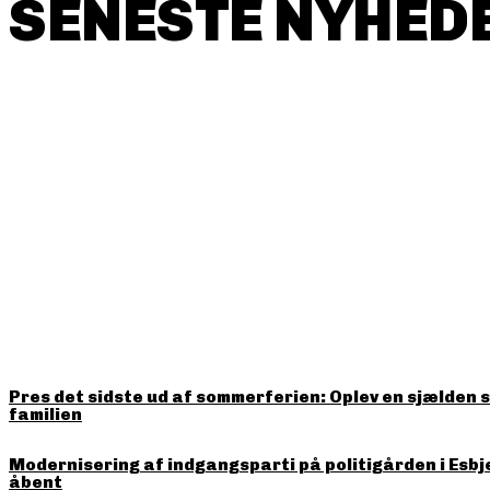
SENESTE NYHEDE
HITTER LIGE NU
Pres det sidste ud af sommerferien: Oplev en sjælden 
familien
Modernisering af indgangsparti på politigården i Esbj
åbent