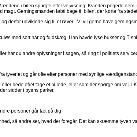
ændene i bilen spurgte efter vejvisning. Kvinden pegede dem i de
magt. Gerningsmanden løbtilbage til bilen, der kørte fra stede
alt og derfor udviklede sig til et røveri. Vi vil gerne have gerni
øs med sort hår og fuldskæg. Han havde lyse bukser og T-shirt
har du andre oplysninger i sagen, så ring til politiets servicec
ra tyveriet og går ofte efter personer med synlige værdigenstan
ller bede ofret tage et billede, eller som her spørge om vej. I 
 der sidder i byens parker.
dre personer går tæt på dig
somhed, så andre ser, hvad der foregår. Det kan skræmme tyven 