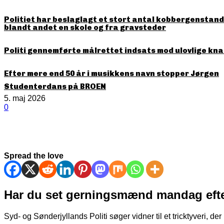
Politiet har beslaglagt et stort antal kobbergenstande
blandt andet en skole og fra gravsteder
Politi gennemførte målrettet indsats mod ulovlige kna
Efter mere end 50 år i musikkens navn stopper Jørgen
Studenterdans på BROEN
5. maj 2026
0
Spread the love
Har du set gerningsmænd mandag efter
Syd- og Sønderjyllands Politi søger vidner til et tricktyveri, d