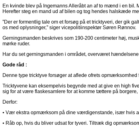
En kvinde blev på Ingemanns Alleråbt an af to mænd i en bil. M
Herefter steg en mand ud af bilen og tog hendes halskæde med 
”Der er formentlig tale om et forsøg på et tricktyveri, der gik g
os med oplysninger,” siger vicepolitiinspektør Søren Rønnov.
Gerningsmanden beskrives som 190-200 centimeter høj, muskul
mørke ruder.
Har du set gerningsmanden i området, overværet hændelseneller 
Gode råd :
Denne type tricktyve forsøger at aflede ofrets opmærksomhed f
Tricktyvene kan eksempelvis begynde med at give en high five e
sig for at være flaskesamlere for at komme tættere på borgere,
Derfor:
• Vær ekstra opmærksom på dine værdigenstande, især hvis an
• Råb op, hvis du bliver udsat for tyveri. Tiltræk dig opmærk