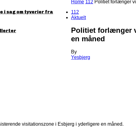
Home
112
Politiet forlænger 
 i sag om tyverier fra
112
Aktuelt
Politiet forlænger 
llerter
en måned
By
Yesbjerg
sisterende visitationszone i Esbjerg i yderligere en måned.