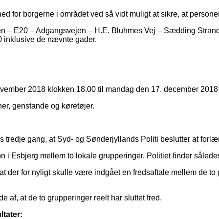
d for borgerne i området ved så vidt muligt at sikre, at persone
kken – E20 – Adgangsvejen – H.E. Bluhmes Vej – Sædding Stra
0 inklusive de nævnte gader.
 november 2018 klokken 18.00 til mandag den 17. december 2018
oner, genstande og køretøjer.
s tredje gang, at Syd- og Sønderjyllands Politi beslutter at forl
 i Esbjerg mellem to lokale grupperinger. Politiet finder sålede
 der for nyligt skulle være indgået en fredsaftale mellem de to 
 af, at de to grupperinger reelt har sluttet fred.
ltater: