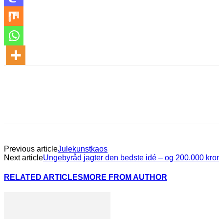
Previous article
Julekunstkaos
Next article
Ungebyråd jagter den bedste idé – og 200.000 kro
RELATED ARTICLES
MORE FROM AUTHOR