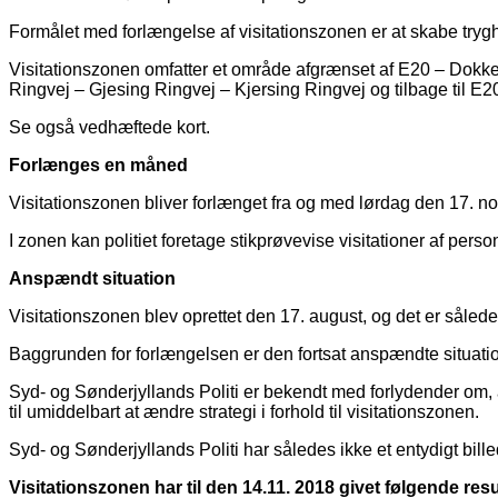
Formålet med forlængelse af visitationszonen er at skabe tryghe
Visitationszonen omfatter et område afgrænset af E20 – Do
Ringvej – Gjesing Ringvej – Kjersing Ringvej og tilbage til E2
Se også vedhæftede kort.
Forlænges en måned
Visitationszonen bliver forlænget fra og med lørdag den 17.
I zonen kan politiet foretage stikprøvevise visitationer af pers
Anspændt situation
Visitationszonen blev oprettet den 17. august, og det er sålede
Baggrunden for forlængelsen er den fortsat anspændte situation
Syd- og Sønderjyllands Politi er bekendt med forlydender om, at
til umiddelbart at ændre strategi i forhold til visitationszonen.
Syd- og Sønderjyllands Politi har således ikke et entydigt billede
Visitationszonen har til den 14.11. 2018 givet følgende resu