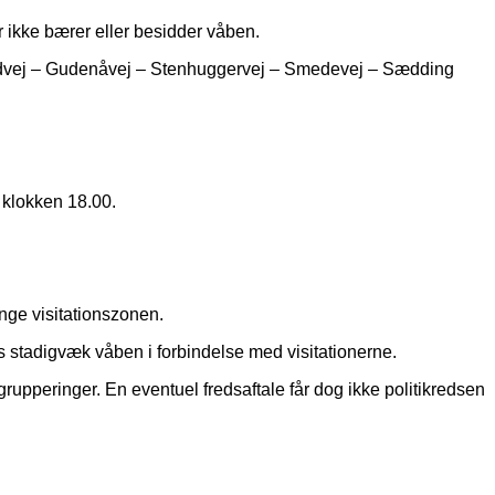
r ikke bærer eller besidder våben.
ndvej – Gudenåvej – Stenhuggervej – Smedevej – Sædding
 klokken 18.00.
ænge visitationszonen.
s stadigvæk våben i forbindelse med visitationerne.
grupperinger. En eventuel fredsaftale får dog ikke politikredsen