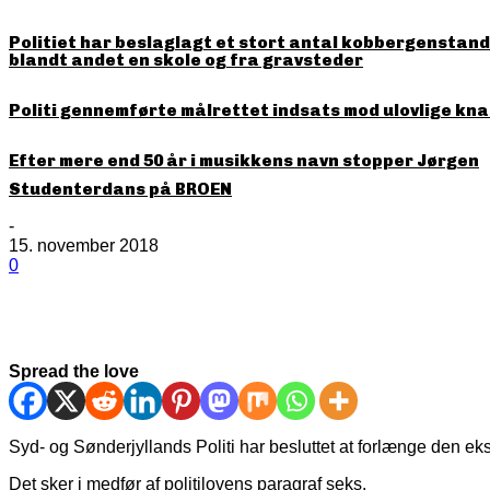
Politiet har beslaglagt et stort antal kobbergenstande
blandt andet en skole og fra gravsteder
Politi gennemførte målrettet indsats mod ulovlige kna
Efter mere end 50 år i musikkens navn stopper Jørgen
Studenterdans på BROEN
-
15. november 2018
0
Spread the love
Syd- og Sønderjyllands Politi har besluttet at forlænge den ek
Det sker i medfør af politilovens paragraf seks.