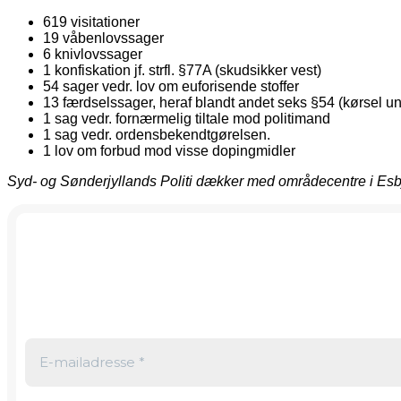
619 visitationer
19 våbenlovssager
6 knivlovssager
1 konfiskation jf. strfl. §77A (skudsikker vest)
54 sager vedr. lov om euforisende stoffer
13 færdselssager, heraf blandt andet seks §54 (kørsel unde
1 sag vedr. fornærmelig tiltale mod politimand
1 sag vedr. ordensbekendtgørelsen.
1 lov om forbud mod visse dopingmidler
Syd- og Sønderjyllands Politi dækker med områdecentre i Esb