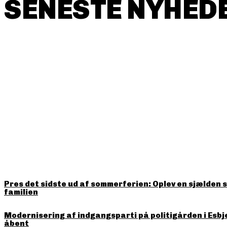
SENESTE NYHEDE
HITTER LIGE NU
Pres det sidste ud af sommerferien: Oplev en sjælden 
familien
Modernisering af indgangsparti på politigården i Esbj
åbent