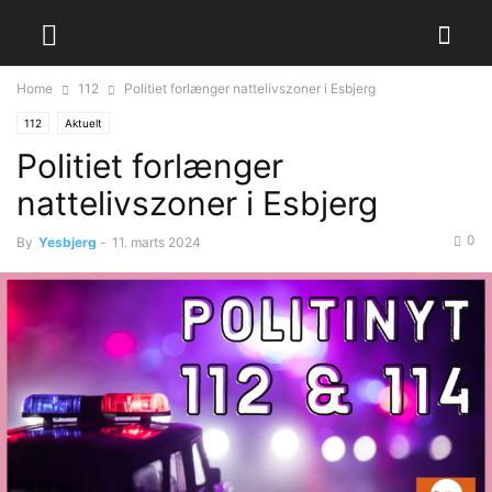
Home
112
Politiet forlænger nattelivszoner i Esbjerg
112
Aktuelt
Politiet forlænger
nattelivszoner i Esbjerg
0
By
Yesbjerg
-
11. marts 2024