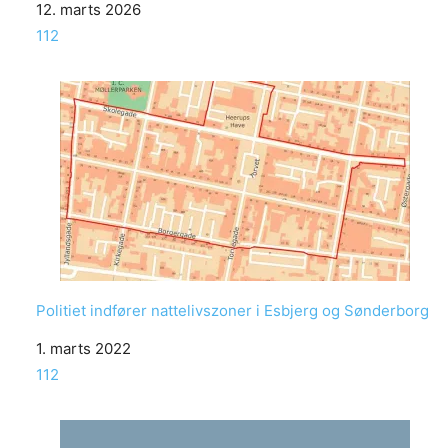
Date
12. marts 2026
In relation to
112
Politiet indfører nattelivszoner i Esbjerg og Sønderborg
Date
1. marts 2022
In relation to
112