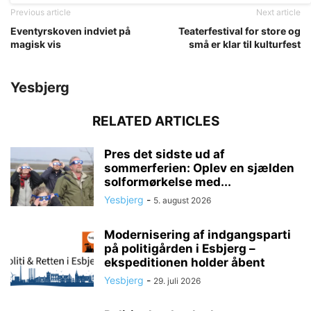
Previous article
Next article
Eventyrskoven indviet på
Teaterfestival for store og
magisk vis
små er klar til kulturfest
Yesbjerg
RELATED ARTICLES
Pres det sidste ud af
sommerferien: Oplev en sjælden
solformørkelse med...
Yesbjerg
-
5. august 2026
Modernisering af indgangsparti
på politigården i Esbjerg –
ekspeditionen holder åbent
Yesbjerg
-
29. juli 2026