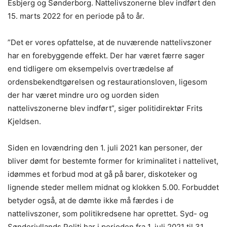
Esbjerg og Sønderborg. Nattelivszonerne blev indført den
15. marts 2022 for en periode på to år.
”Det er vores opfattelse, at de nuværende nattelivszoner
har en forebyggende effekt. Der har været færre sager
end tidligere om eksempelvis overtrædelse af
ordensbekendtgørelsen og restaurationsloven, ligesom
der har været mindre uro og uorden siden
nattelivszonerne blev indført”, siger politidirektør Frits
Kjeldsen.
Siden en lovændring den 1. juli 2021 kan personer, der
bliver dømt for bestemte former for kriminalitet i nattelivet,
idømmes et forbud mod at gå på barer, diskoteker og
lignende steder mellem midnat og klokken 5.00. Forbuddet
betyder også, at de dømte ikke må færdes i de
nattelivszoner, som politikredsene har oprettet. Syd- og
Sønderjyllands Politi har i perioden fra 1. juli 2021 til 31.