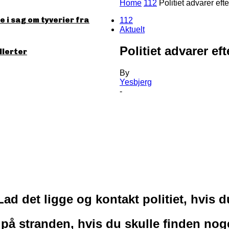
Home
112
Politiet advarer eft
 i sag om tyverier fra
112
Aktuelt
Politiet advarer ef
llerter
By
Yesbjerg
-
Lad det ligge og kontakt politiet, hvis 
er på stranden, hvis du skulle finden no