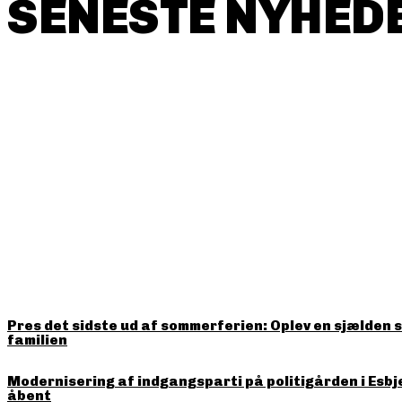
SENESTE NYHEDE
HITTER LIGE NU
Pres det sidste ud af sommerferien: Oplev en sjælden 
familien
Modernisering af indgangsparti på politigården i Esbj
åbent