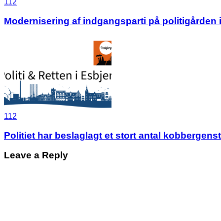
112
Modernisering af indgangsparti på politigården 
112
Politiet har beslaglagt et stort antal kobbergens
Leave a Reply