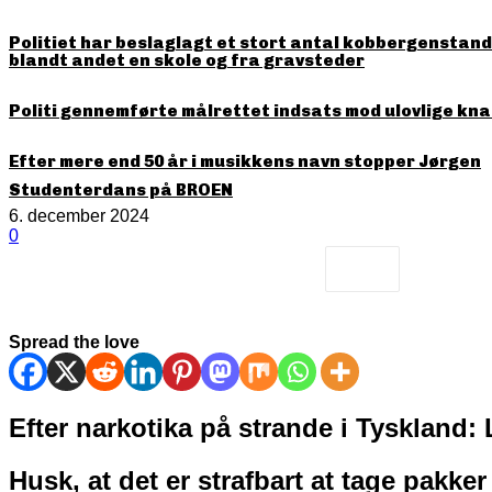
Politiet har beslaglagt et stort antal kobbergenstande
blandt andet en skole og fra gravsteder
Politi gennemførte målrettet indsats mod ulovlige kna
Efter mere end 50 år i musikkens navn stopper Jørgen
Studenterdans på BROEN
6. december 2024
0
Spread the love
Efter narkotika på strande i Tyskland: 
Husk, at det er strafbart at tage pakk