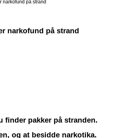
er narkofund på strand
ter narkofund på strand
du finder pakker på stranden.
gen, og at besidde narkotika.