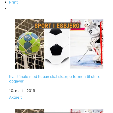
Print
Kvartfinale mod Kuban skal skærpe formen til store
opgaver
Date
10. marts 2019
In relation to
Aktuelt