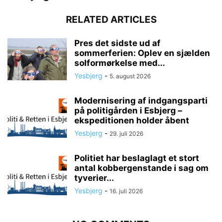
RELATED ARTICLES
Pres det sidste ud af
sommerferien: Oplev en sjælden
solformørkelse med...
Yesbjerg
-
5. august 2026
Modernisering af indgangsparti
på politigården i Esbjerg –
ekspeditionen holder åbent
Yesbjerg
-
29. juli 2026
Politiet har beslaglagt et stort
antal kobbergenstande i sag om
tyverier...
Yesbjerg
-
16. juli 2026