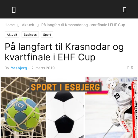
Home
Aktuelt
På langfart til Krasnodar og kvartfinale i EHF Cup
Aktuelt
Business
Sport
På langfart til Krasnodar og
kvartfinale i EHF Cup
0
By
Yesbjerg
-
2. marts 2019