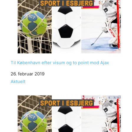
Til København efter visum og to point mod Ajax
Date
26. februar 2019
In relation to
Aktuelt