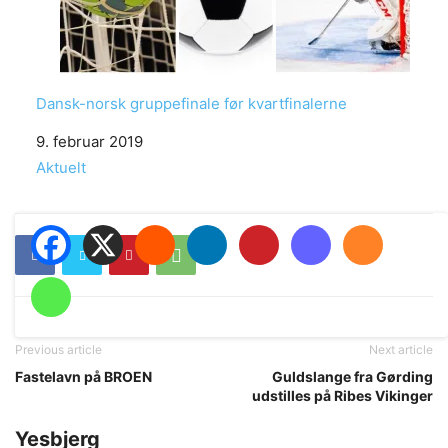
Dansk-norsk gruppefinale før kvartfinalerne
Date
9. februar 2019
In relation to
Aktuelt
Previous article
Next article
Fastelavn på BROEN
Guldslange fra Gørding
udstilles på Ribes Vikinger
Yesbjerg