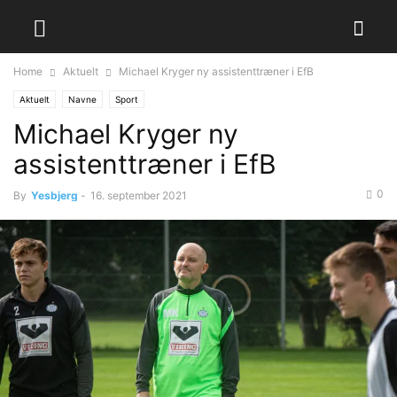
Home
Aktuelt
Michael Kryger ny assistenttræner i EfB
Aktuelt
Navne
Sport
Michael Kryger ny
assistenttræner i EfB
0
By
Yesbjerg
-
16. september 2021