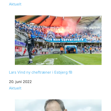
In relation to
Aktuelt
Lars Vind ny cheftræner i Esbjerg fB
Date
20. juni 2022
In relation to
Aktuelt