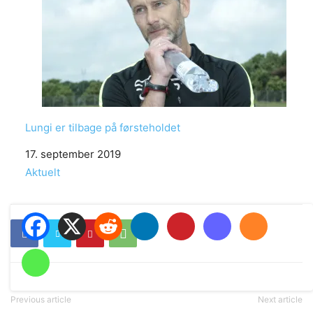
Lungi er tilbage på førsteholdet
Date
17. september 2019
In relation to
Aktuelt
Previous article
Next article