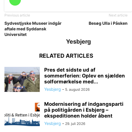
Previous article
Next article
Sydvestjyske Museer indgår
Besøg Ulla i Påsken
aftale med Syddansk
Universitet
Yesbjerg
RELATED ARTICLES
Pres det sidste ud af
sommerferien: Oplev en sjælden
solformørkelse med...
Yesbjerg
-
5. august 2026
Modernisering af indgangsparti
på politigården i Esbjerg –
ekspeditionen holder åbent
Yesbjerg
-
29. juli 2026