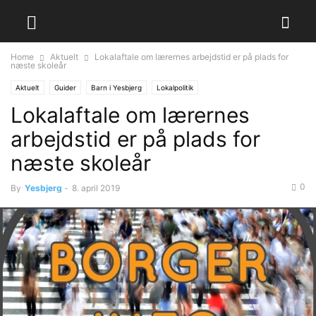
Home
Aktuelt
Lokalaftale om lærernes arbejdstid er på plads for
næste skoleår
Aktuelt
Guider
Barn i Yesbjerg
Lokalpolitik
Lokalaftale om lærernes
arbejdstid er på plads for
næste skoleår
0
By
Yesbjerg
-
8. april 2019