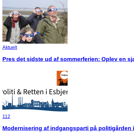
Aktuelt
Pres det sidste ud af sommerferien: Oplev en s
112
Modernisering af indgangsparti på politigården 