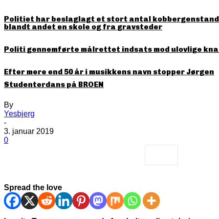
Politiet har beslaglagt et stort antal kobbergenstande
blandt andet en skole og fra gravsteder
Politi gennemførte målrettet indsats mod ulovlige kna
Efter mere end 50 år i musikkens navn stopper Jørgen
Studenterdans på BROEN
By
Yesbjerg
-
3. januar 2019
0
Spread the love