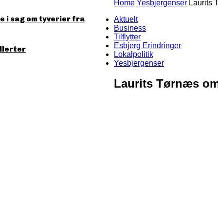
Home
Yesbjergenser
Laurits
 i sag om tyverier fra
Aktuelt
Business
Tilflytter
Esbjerg Erindringer
llerter
Lokalpolitik
Yesbjergenser
Laurits Tørnæs om