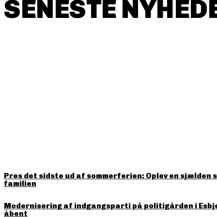
SENESTE NYHEDE
HITTER LIGE NU
Pres det sidste ud af sommerferien: Oplev en sjælden 
familien
Modernisering af indgangsparti på politigården i Esbj
åbent