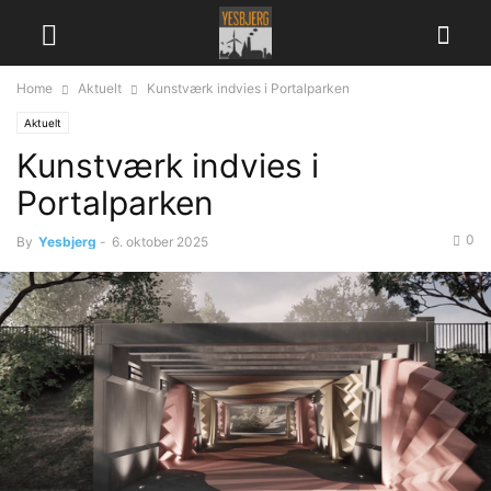
Home
Aktuelt
Kunstværk indvies i Portalparken
Aktuelt
Kunstværk indvies i
Portalparken
0
By
Yesbjerg
-
6. oktober 2025