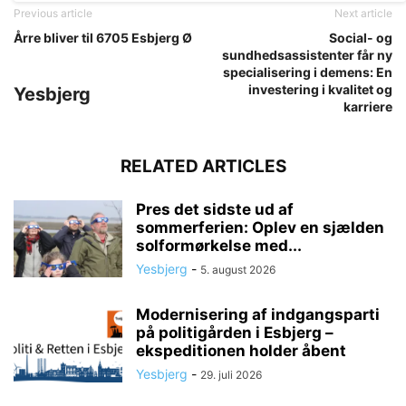
Previous article
Next article
Årre bliver til 6705 Esbjerg Ø
Social- og
sundhedsassistenter får ny
specialisering i demens: En
investering i kvalitet og
Yesbjerg
karriere
RELATED ARTICLES
Pres det sidste ud af
sommerferien: Oplev en sjælden
solformørkelse med...
Yesbjerg
-
5. august 2026
Modernisering af indgangsparti
på politigården i Esbjerg –
ekspeditionen holder åbent
Yesbjerg
-
29. juli 2026