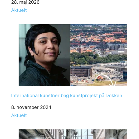
Date
28. maj 2026
In relation to
Aktuelt
International kunstner bag kunstprojekt på Dokken
Date
8. november 2024
In relation to
Aktuelt