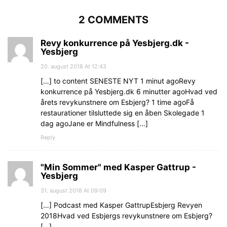
2 COMMENTS
Revy konkurrence på Yesbjerg.dk -
Yesbjerg
20. august 2018 At 12:43
[…] to content SENESTE NYT 1 minut agoRevy
konkurrence på Yesbjerg.dk 6 minutter agoHvad ved
årets revykunstnere om Esbjerg? 1 time agoFå
restaurationer tilsluttede sig en åben Skolegade 1
dag agoJane er Mindfulness […]
Reply
"Min Sommer" med Kasper Gattrup -
Yesbjerg
31. august 2018 At 09:09
[…] Podcast med Kasper GattrupEsbjerg Revyen
2018Hvad ved Esbjergs revykunstnere om Esbjerg?
[…]