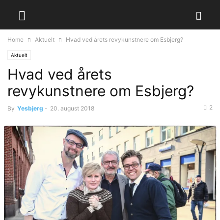
Home
Aktuelt
Hvad ved årets revykunstnere om Esbjerg?
Aktuelt
Hvad ved årets
revykunstnere om Esbjerg?
2
By
Yesbjerg
-
20. august 2018