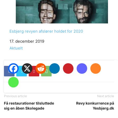
Esbjerg revyen afslører holdet for 2020
Date
17. december 2019
In relation to
Aktuelt
Previous article
Next article
Få restaurationer tilsluttede
Revy konkurrence på
sig en åben Skolegade
Yesbjerg.dk