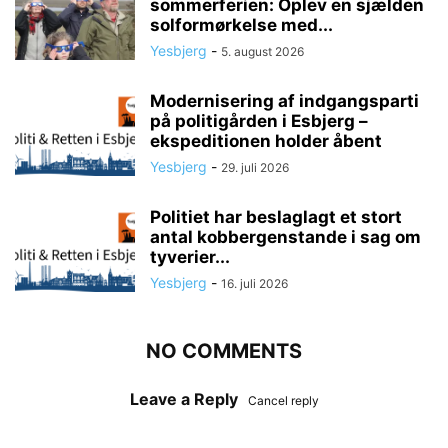
sommerferien: Oplev en sjælden
solformørkelse med...
Yesbjerg
-
5. august 2026
Modernisering af indgangsparti
på politigården i Esbjerg –
ekspeditionen holder åbent
Yesbjerg
-
29. juli 2026
Politiet har beslaglagt et stort
antal kobbergenstande i sag om
tyverier...
Yesbjerg
-
16. juli 2026
NO COMMENTS
Leave a Reply
Cancel reply