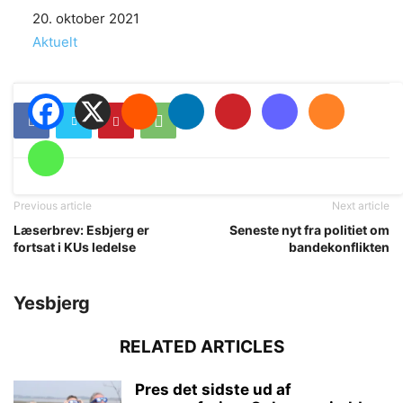
Date
20. oktober 2021
In relation to
Aktuelt
Previous article
Next article
Læserbrev: Esbjerg er
Seneste nyt fra politiet om
fortsat i KUs ledelse
bandekonflikten
Yesbjerg
RELATED ARTICLES
Pres det sidste ud af