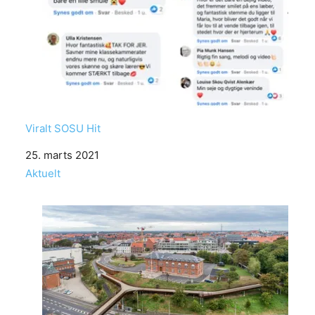
Viralt SOSU Hit
Date
25. marts 2021
In relation to
Aktuelt