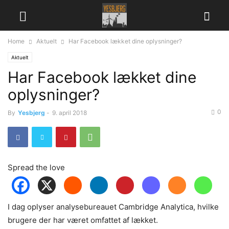
Home
Aktuelt
Har Facebook lækket dine oplysninger?
Aktuelt
Har Facebook lækket dine
oplysninger?
0
By
Yesbjerg
-
9. april 2018
Spread the love
I dag oplyser analysebureauet Cambridge Analytica, hvilke
brugere der har været omfattet af lækket.