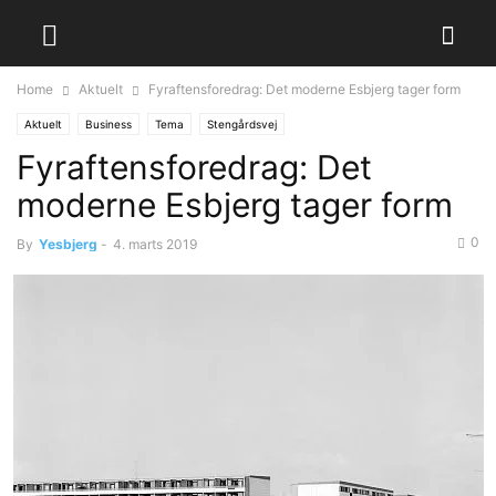
Home
Aktuelt
Fyraftensforedrag: Det moderne Esbjerg tager form
Aktuelt
Business
Tema
Stengårdsvej
Fyraftensforedrag: Det
moderne Esbjerg tager form
0
By
Yesbjerg
-
4. marts 2019