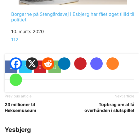
Borgerne på Stengårdsvej i Esbjerg har fået øget tillid til
politiet
Date
10. marts 2020
In relation to
112
Previous article
Next article
23 millioner til
Topbrag om at få
Heksemuseum
overhånden i slutspillet
Yesbjerg