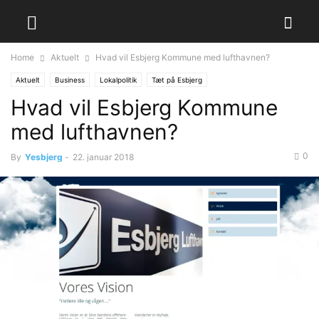
Home
Aktuelt
Hvad vil Esbjerg Kommune med lufthavnen?
Aktuelt
Business
Lokalpolitik
Tæt på Esbjerg
Hvad vil Esbjerg Kommune
med lufthavnen?
0
By
Yesbjerg
-
22. januar 2018