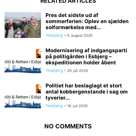
RELATED ARTICLES
Pres det sidste ud af
sommerferien: Oplev en sjælden
solformørkelse med...
Yesbjerg
-
5. august 2026
Modernisering af indgangsparti
på politigården i Esbjerg –
ekspeditionen holder åbent
Yesbjerg
-
29. juli 2026
Politiet har beslaglagt et stort
antal kobbergenstande i sag om
tyverier...
Yesbjerg
-
16. juli 2026
NO COMMENTS