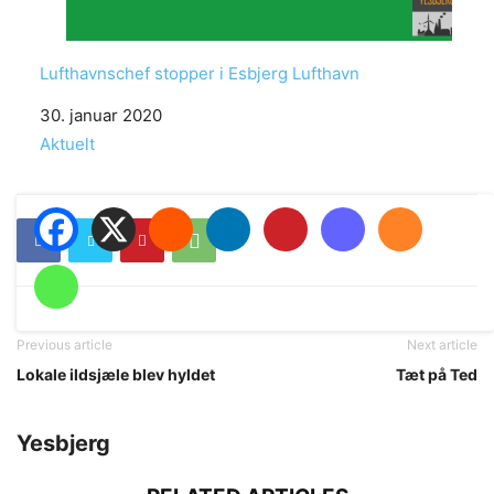
Lufthavnschef stopper i Esbjerg Lufthavn
Date
30. januar 2020
In relation to
Aktuelt
Previous article
Next article
Lokale ildsjæle blev hyldet
Tæt på Ted
Yesbjerg