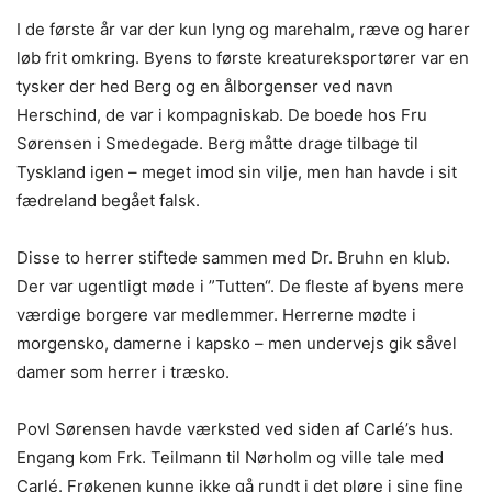
I de første år var der kun lyng og marehalm, ræve og harer
løb frit omkring. Byens to første kreatureksportører var en
tysker der hed Berg og en ålborgenser ved navn
Herschind, de var i kompagniskab. De boede hos Fru
Sørensen i Smedegade. Berg måtte drage tilbage til
Tyskland igen – meget imod sin vilje, men han havde i sit
fædreland begået falsk.
Disse to herrer stiftede sammen med Dr. Bruhn en klub.
Der var ugentligt møde i ”Tutten“. De fleste af byens mere
værdige borgere var medlemmer. Herrerne mødte i
morgensko, damerne i kapsko – men undervejs gik såvel
damer som herrer i træsko.
Povl Sørensen havde værksted ved siden af Carlé’s hus.
Engang kom Frk. Teilmann til Nørholm og ville tale med
Carlé. Frøkenen kunne ikke gå rundt i det pløre i sine fine