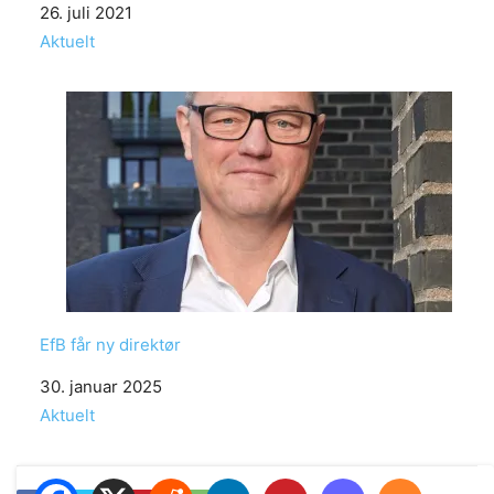
Date
26. juli 2021
In relation to
Aktuelt
EfB får ny direktør
Date
30. januar 2025
In relation to
Aktuelt