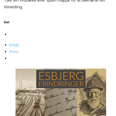
Tjek din indbakke eller spam mappe for at bekræfte din
tilmelding.
Del:
Email
Print