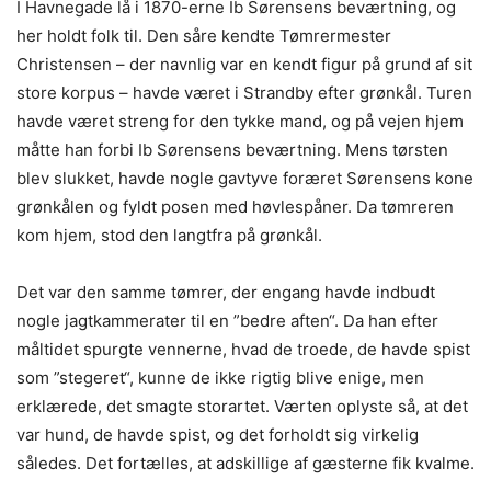
I Havnegade lå i 1870-erne Ib Sørensens beværtning, og
her holdt folk til. Den såre kendte Tømrermester
Christensen – der navnlig var en kendt figur på grund af sit
store korpus – havde været i Strandby efter grønkål. Turen
havde været streng for den tykke mand, og på vejen hjem
måtte han forbi Ib Sørensens beværtning. Mens tørsten
blev slukket, havde nogle gavtyve foræret Sørensens kone
grønkålen og fyldt posen med høvlespåner. Da tømreren
kom hjem, stod den langtfra på grønkål.
Det var den samme tømrer, der engang havde indbudt
nogle jagtkammerater til en ”bedre aften“. Da han efter
måltidet spurgte vennerne, hvad de troede, de havde spist
som ”stegeret“, kunne de ikke rigtig blive enige, men
erklærede, det smagte storartet. Værten oplyste så, at det
var hund, de havde spist, og det forholdt sig virkelig
således. Det fortælles, at adskillige af gæsterne fik kvalme.