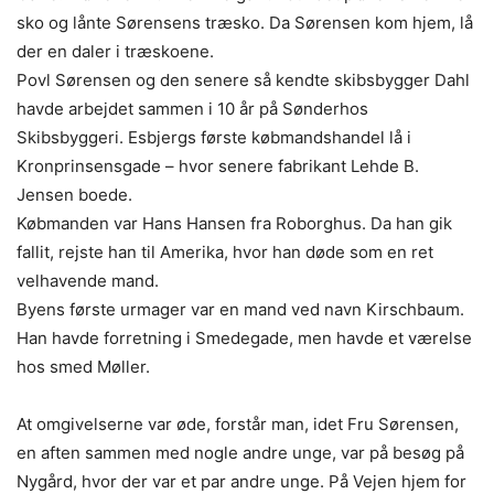
sko og lånte Sørensens træsko. Da Sørensen kom hjem, lå
der en daler i træskoene.
Povl Sørensen og den senere så kendte skibsbygger Dahl
havde arbejdet sammen i 10 år på Sønderhos
Skibsbyggeri. Esbjergs første købmandshandel lå i
Kronprinsensgade – hvor senere fabrikant Lehde B.
Jensen boede.
Købmanden var Hans Hansen fra Roborghus. Da han gik
fallit, rejste han til Amerika, hvor han døde som en ret
velhavende mand.
Byens første urmager var en mand ved navn Kirschbaum.
Han havde forretning i Smedegade, men havde et værelse
hos smed Møller.
At omgivelserne var øde, forstår man, idet Fru Sørensen,
en aften sammen med nogle andre unge, var på besøg på
Nygård, hvor der var et par andre unge. På Vejen hjem for