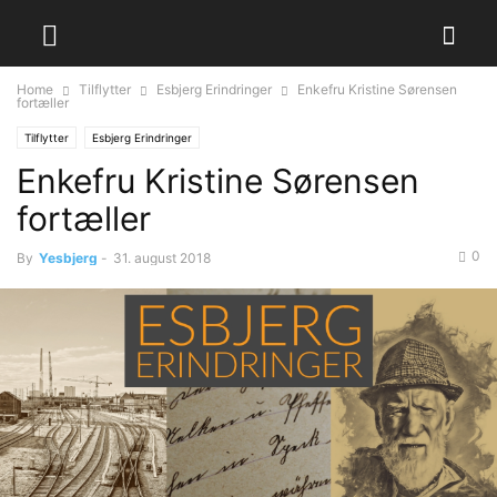
Home
Tilflytter
Esbjerg Erindringer
Enkefru Kristine Sørensen
fortæller
Tilflytter
Esbjerg Erindringer
Enkefru Kristine Sørensen
fortæller
0
By
Yesbjerg
-
31. august 2018