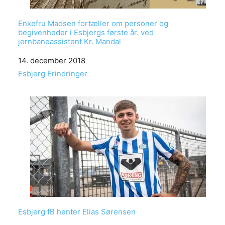
Enkefru Madsen fortæller om personer og
begivenheder i Esbjergs første år. ved
jernbaneassistent Kr. Mandal
Date
14. december 2018
In relation to
Esbjerg Erindringer
Esbjerg fB henter Elias Sørensen