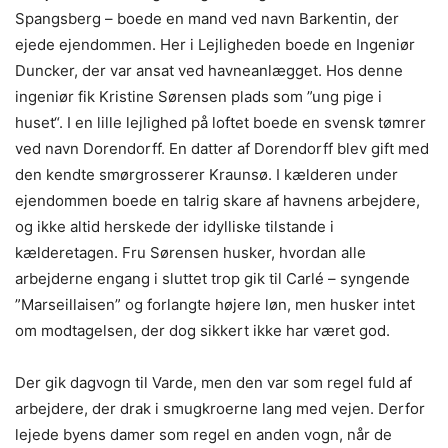
Spangsberg – boede en mand ved navn Barkentin, der
ejede ejendommen. Her i Lejligheden boede en Ingeniør
Duncker, der var ansat ved havneanlægget. Hos denne
ingeniør fik Kristine Sørensen plads som ”ung pige i
huset“. I en lille lejlighed på loftet boede en svensk tømrer
ved navn Dorendorff. En datter af Dorendorff blev gift med
den kendte smørgrosserer Kraunsø. I kælderen under
ejendommen boede en talrig skare af havnens arbejdere,
og ikke altid herskede der idylliske tilstande i
kælderetagen. Fru Sørensen husker, hvordan alle
arbejderne engang i sluttet trop gik til Carlé – syngende
”Marseillaisen” og forlangte højere løn, men husker intet
om modtagelsen, der dog sikkert ikke har været god.
Der gik dagvogn til Varde, men den var som regel fuld af
arbejdere, der drak i smugkroerne lang med vejen. Derfor
lejede byens damer som regel en anden vogn, når de