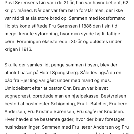
Povl Sørensens løn var i de 21 år, han var havnebetjent, 62
kr. pr. måned. Når der var fem børn forstår man, der ikke
var råd til at slå store brød op. Sammen med lodsformand
Holst’s kone stiftede Fru Sørensen i 1886 den i sin tid
meget kendte syforening, hvor man syede tøj til fattige
børn. Foreningen eksisterede i 30 år og opløstes under
krigen i 1916.
Skulle der samles lidt penge sammen i byen, blev der
afholdt basar på Hotel Spangsberg. Således også da en
båd fra Hjerting var gået under med mand og mus.
Umiddelbart efter at pastor Chr. Bruun var blevet
sognepræst, oprettede man en hjælpekasse. Bestyrelsen
bestod af postmester Schiønning, Fru L. Bøtcher, Fru lærer
Andersen, Fru Kristine Sørensen, Fru sagfører Knudsen.
Hver havde sine bestemte gader, hvor der blev foretaget
husindsamlinger. Sammen med Fru lærer Andersen og Fru