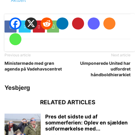
In relation to
Aktuelt
Previous article
Next article
Ministermøde med grøn
Uimponerede United har
agenda på Vadehavscentret
udfordret
håndboldhierarkiet
Yesbjerg
RELATED ARTICLES
Pres det sidste ud af
sommerferien: Oplev en sjælden
solformørkelse med...