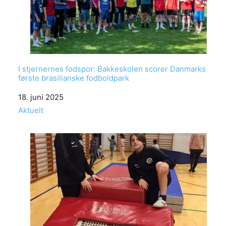
I stjernernes fodspor: Bakkeskolen scorer Danmarks
første brasilianske fodboldpark
Date
18. juni 2025
In relation to
Aktuelt