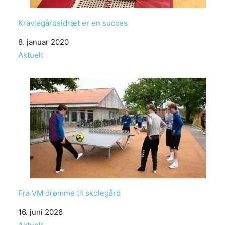
Kravlegårdsidræt er en succes
Date
8. januar 2020
In relation to
Aktuelt
Fra VM drømme til skolegård
Date
16. juni 2026