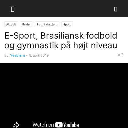
Aktuelt
Guider
Barn i Yesbjerg
Sport
E-Sport, Brasiliansk fodbold
og gymnastik på højt niveau
0
By
Yesbjerg
-
8. april 2019