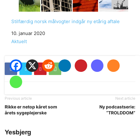
Stilfærdig norsk målvogter indgår ny etårig aftale
Date
10. januar 2020
In relation to
Aktuelt
Previous article
Next article
Rikke er netop kåret som
Ny podcastserie:
årets sygeplejerske
“TROLDDOM”
Yesbjerg