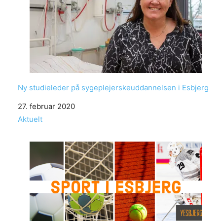
Ny studieleder på sygeplejerskeuddannelsen i Esbjerg
Date
27. februar 2020
In relation to
Aktuelt