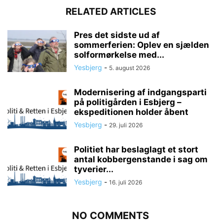
RELATED ARTICLES
Pres det sidste ud af
sommerferien: Oplev en sjælden
solformørkelse med...
Yesbjerg
-
5. august 2026
Modernisering af indgangsparti
på politigården i Esbjerg –
ekspeditionen holder åbent
Yesbjerg
-
29. juli 2026
Politiet har beslaglagt et stort
antal kobbergenstande i sag om
tyverier...
Yesbjerg
-
16. juli 2026
NO COMMENTS