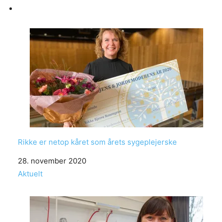
Rikke er netop kåret som årets sygeplejerske
Date
28. november 2020
In relation to
Aktuelt