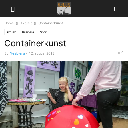
Home
Aktuelt
Containerkunst
Aktuelt
Business
Sport
Containerkunst
0
By
Yesbjerg
-
12. august 2018