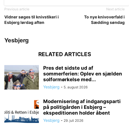
Previous article
Next article
Vidner søges til knivstikeri i
To nye knivoverfald i
Esbjerg lørdag aften
Sædding søndag
Yesbjerg
RELATED ARTICLES
Pres det sidste ud af
sommerferien: Oplev en sjælden
solformørkelse med...
Yesbjerg
-
5. august 2026
Modernisering af indgangsparti
på politigården i Esbjerg –
ekspeditionen holder åbent
Yesbjerg
-
29. juli 2026