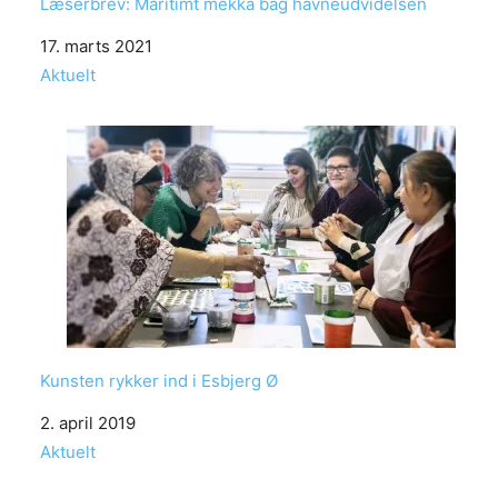
Læserbrev: Maritimt mekka bag havneudvidelsen
Date
17. marts 2021
In relation to
Aktuelt
Kunsten rykker ind i Esbjerg Ø
Date
2. april 2019
In relation to
Aktuelt