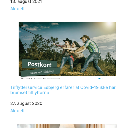
Date
13. august 2021
In relation to
Aktuelt
Tilflytterservice Esbjerg erfarer at Covid-19 ikke har
bremset tilflytterne
Date
27. august 2020
In relation to
Aktuelt