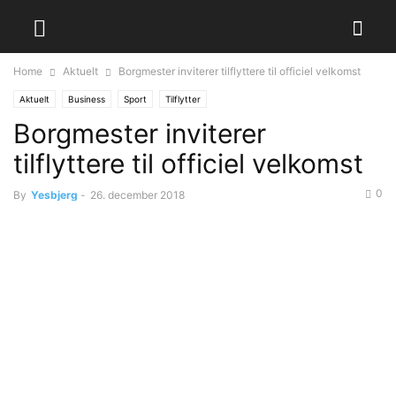
Home
Aktuelt
Borgmester inviterer tilflyttere til officiel velkomst
Aktuelt
Business
Sport
Tilflytter
Borgmester inviterer
tilflyttere til officiel velkomst
0
By
Yesbjerg
-
26. december 2018