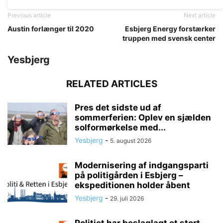
Previous article
Next article
Austin forlænger til 2020
Esbjerg Energy forstærker
truppen med svensk center
Yesbjerg
RELATED ARTICLES
Pres det sidste ud af
sommerferien: Oplev en sjælden
solformørkelse med...
Yesbjerg
-
5. august 2026
Modernisering af indgangsparti
på politigården i Esbjerg –
ekspeditionen holder åbent
Yesbjerg
-
29. juli 2026
Politiet har beslaglagt et stort