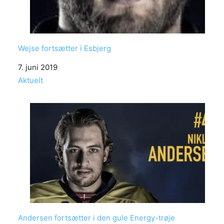
Wejse fortsætter i Esbjerg
Date
7. juni 2019
In relation to
Aktuelt
Andersen fortsætter i den gule Energy-trøje