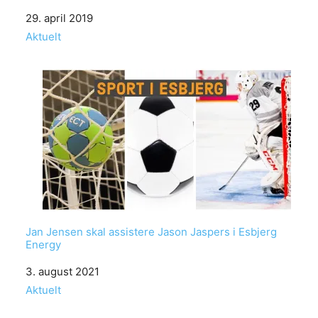
Date
29. april 2019
In relation to
Aktuelt
Jan Jensen skal assistere Jason Jaspers i Esbjerg
Energy
Date
3. august 2021
In relation to
Aktuelt