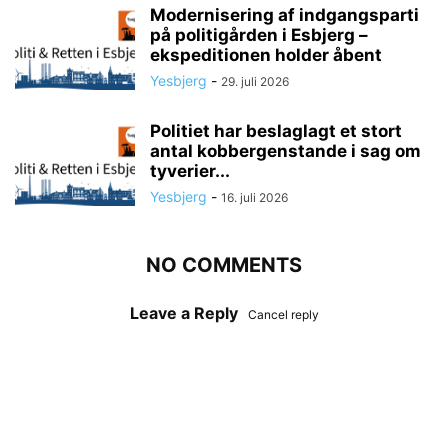
Modernisering af indgangsparti
på politigården i Esbjerg –
ekspeditionen holder åbent
Yesbjerg
-
29. juli 2026
Politiet har beslaglagt et stort
antal kobbergenstande i sag om
tyverier...
Yesbjerg
-
16. juli 2026
NO COMMENTS
Leave a Reply
Cancel reply