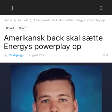
Home
Aktuelt
Amerikansk back skal sætte Energys powerplay op
Aktuelt
Sport
Amerikansk back skal sætte
Energys powerplay op
0
By
Yesbjerg
-
5. august 2020