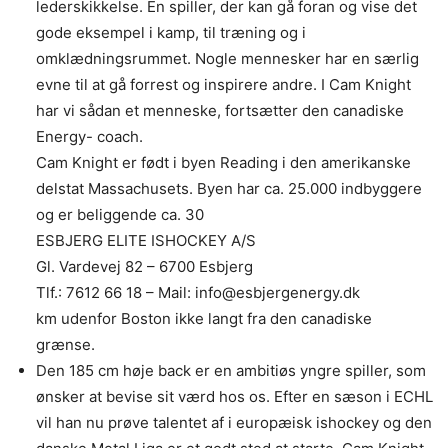
lederskikkelse. En spiller, der kan gå foran og vise det
gode eksempel i kamp, til træning og i
omklædningsrummet. Nogle mennesker har en særlig
evne til at gå forrest og inspirere andre. I Cam Knight
har vi sådan et menneske, fortsætter den canadiske
Energy- coach.
Cam Knight er født i byen Reading i den amerikanske
delstat Massachusets. Byen har ca. 25.000 indbyggere
og er beliggende ca. 30
ESBJERG ELITE ISHOCKEY A/S
Gl. Vardevej 82 – 6700 Esbjerg
Tlf.: 7612 66 18 – Mail: info@esbjergenergy.dk
km udenfor Boston ikke langt fra den canadiske
grænse.
Den 185 cm høje back er en ambitiøs yngre spiller, som
ønsker at bevise sit værd hos os. Efter en sæson i ECHL
vil han nu prøve talentet af i europæisk ishockey og den