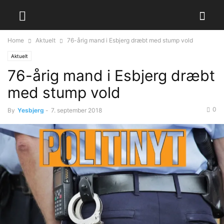
Home
Aktuelt
76-årig mand i Esbjerg dræbt med stump vold
Aktuelt
76-årig mand i Esbjerg dræbt
med stump vold
0
By
Yesbjerg
-
7. september 2018