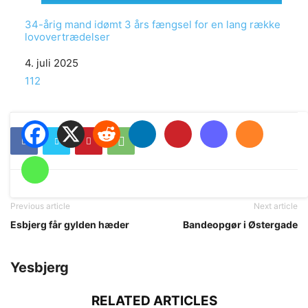
34-årig mand idømt 3 års fængsel for en lang række
lovovertrædelser
Date
4. juli 2025
In relation to
112
Previous article
Next article
Esbjerg får gylden hæder
Bandeopgør i Østergade
Yesbjerg
RELATED ARTICLES