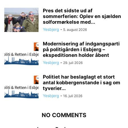
Pres det sidste ud af
sommerferien: Oplev en sjælden
solformørkelse med...
Yesbjerg
-
5. august 2026
Modernisering af indgangsparti
på politigården i Esbjerg –
ekspeditionen holder åbent
Yesbjerg
-
29. juli 2026
Politiet har beslaglagt et stort
antal kobbergenstande i sag om
tyverier...
Yesbjerg
-
16. juli 2026
NO COMMENTS