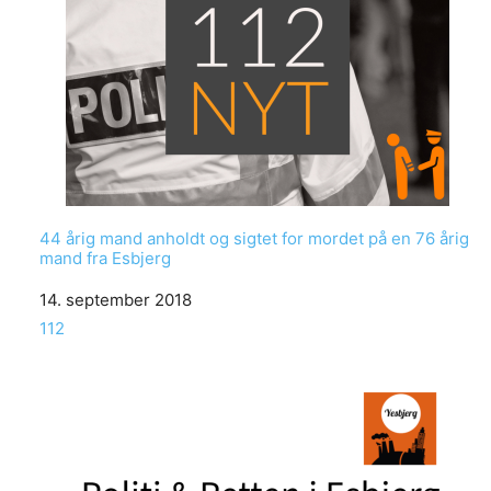
44 årig mand anholdt og sigtet for mordet på en 76 årig
mand fra Esbjerg
Date
14. september 2018
In relation to
112