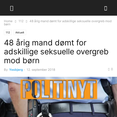
Home
112
48 årig mand dømt for adskillige seksuelle overgreb mod
børn
112
Aktuelt
48 årig mand dømt for
adskillige seksuelle overgreb
mod børn
0
By
Yesbjerg
-
12. september 2018