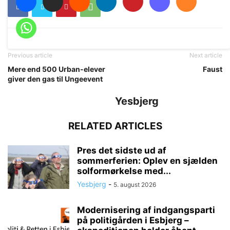
Previous article
Next article
Mere end 500 Urban-elever
Faust
giver den gas til Ungeevent
Yesbjerg
RELATED ARTICLES
Pres det sidste ud af
sommerferien: Oplev en sjælden
solformørkelse med...
Yesbjerg
-
5. august 2026
Modernisering af indgangsparti
på politigården i Esbjerg –