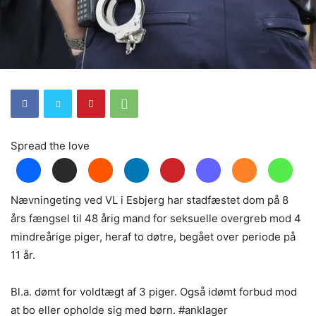
Spread the love
Nævningeting ved VL i Esbjerg har stadfæstet dom på 8
års fængsel til 48 årig mand for seksuelle overgreb mod 4
mindreårige piger, heraf to døtre, begået over periode på
11 år.
Bl.a. dømt for voldtægt af 3 piger. Også idømt forbud mod
at bo eller opholde sig med børn. #anklager