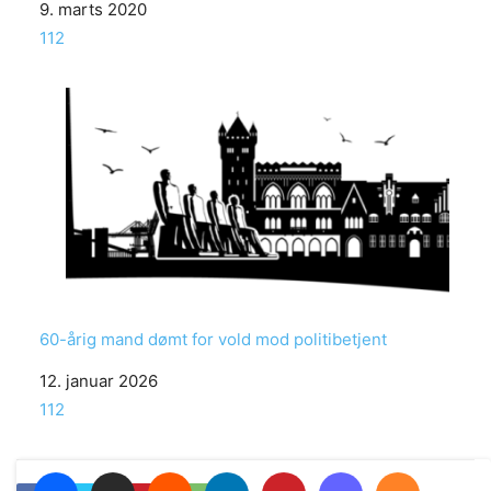
Date
9. marts 2020
In relation to
112
60-årig mand dømt for vold mod politibetjent
Date
12. januar 2026
In relation to
112