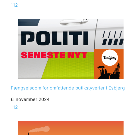
In relation to
112
Fængselsdom for omfattende butikstyverier i Esbjerg
Date
6. november 2024
In relation to
112