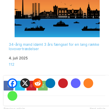
34-årig mand idømt 3 års fængsel for en lang række
lovovertrædelser
Date
4. juli 2025
In relation to
112
Previous article
Next article