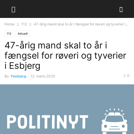
Home
112
47-årig mand skal to år i fængsel for røveri og tyverier i...
112
Aktuelt
47-årig mand skal to år i
fængsel for røveri og tyverier
i Esbjerg
0
By
Yesbjerg
-
12. marts 2020