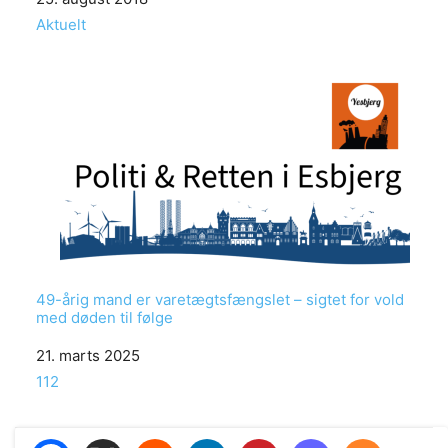
In relation to
Aktuelt
49-årig mand er varetægtsfængslet – sigtet for vold
med døden til følge
Date
21. marts 2025
In relation to
112