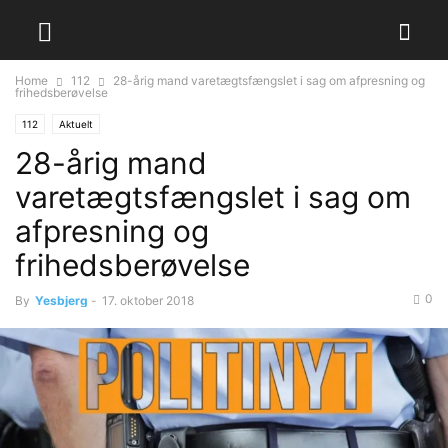
Home
112
28-årig mand varetægtsfængslet i sag om afpresning og
frihedsberøvelse
112
Aktuelt
28-årig mand
varetægtsfængslet i sag om
afpresning og
frihedsberøvelse
0
By
Yesbjerg
-
17. oktober 2018