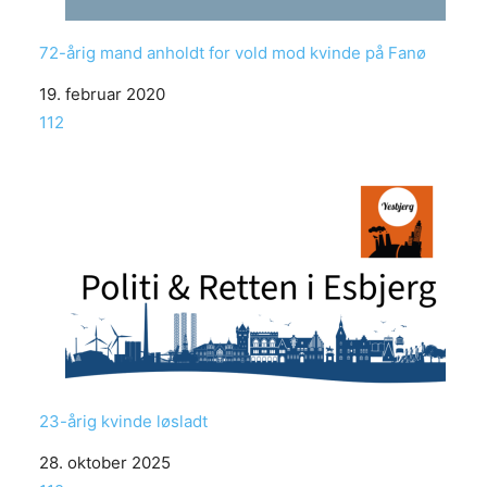
72-årig mand anholdt for vold mod kvinde på Fanø
Date
19. februar 2020
In relation to
112
23-årig kvinde løsladt
Date
28. oktober 2025