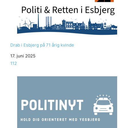
Drab i Esbjerg på 71 årig kvinde
Date
17. juni 2025
In relation to
112