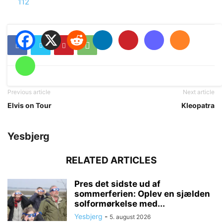
In relation to
112
Previous article
Next article
Elvis on Tour
Kleopatra
Yesbjerg
RELATED ARTICLES
Pres det sidste ud af
sommerferien: Oplev en sjælden
solformørkelse med...
Yesbjerg
-
5. august 2026