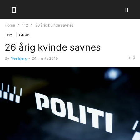
Home
112
26 årig kvinde savnes
112
Aktuelt
26 årig kvinde savnes
0
By
Yesbjerg
-
24. marts 2019