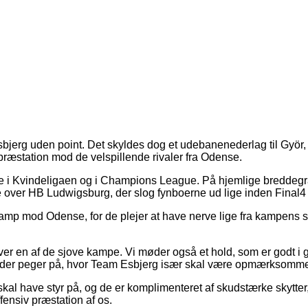
g uden point. Det skyldes dog et udebanenederlag til Györ, hv
 præstation mod de velspillende rivaler fra Odense.
i Kvindeligaen og i Champions League. På hjemlige breddegrader
over HB Ludwigsburg, der slog fynboerne ud lige inden Final4 
amp mod Odense, for de plejer at have nerve lige fra kampens 
ver en af de sjove kampe. Vi møder også et hold, som er godt i g
r, der peger på, hvor Team Esbjerg især skal være opmærksomm
l have styr på, og de er komplimenteret af skudstærke skytter, så
fensiv præstation af os.