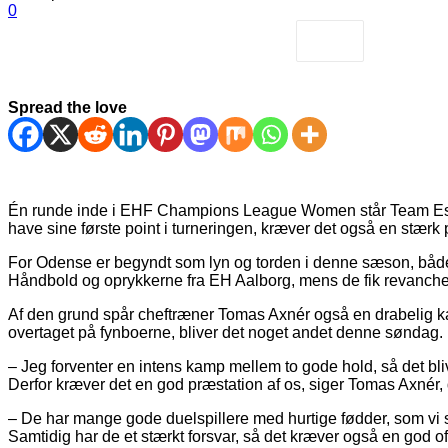
0
Spread the love
Én runde inde i EHF Champions League Women står Team Esbjer
have sine første point i turneringen, kræver det også en stærk
For Odense er begyndt som lyn og torden i denne sæson, både 
Håndbold og oprykkerne fra EH Aalborg, mens de fik revanche 
Af den grund spår cheftræner Tomas Axnér også en drabelig k
overtaget på fynboerne, bliver det noget andet denne søndag.
– Jeg forventer en intens kamp mellem to gode hold, så det bli
Derfor kræver det en god præstation af os, siger Tomas Axné
– De har mange gode duelspillere med hurtige fødder, som vi ska
Samtidig har de et stærkt forsvar, så det kræver også en god of