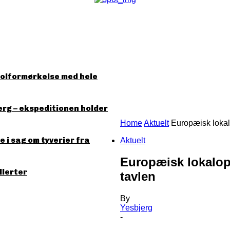
solformørkelse med hele
erg – ekspeditionen holder
Home
Aktuelt
Europæisk lokal
 i sag om tyverier fra
Aktuelt
Europæisk lokalop
llerter
tavlen
By
Yesbjerg
-