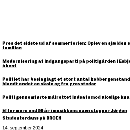
HITTER LIGE NU
Pres det sidste ud af sommerferien: Oplev en sjælden 
familien
Modernisering af indgangsparti på politigården i Esbj
åbent
Politiet har beslaglagt et stort antal kobbergenstande
blandt andet en skole og fra gravsteder
Politi gennemførte målrettet indsats mod ulovlige kna
Efter mere end 50 år i musikkens navn stopper Jørgen
Studenterdans på BROEN
14. september 2024