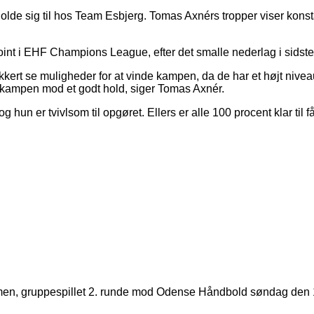
lde sig til hos Team Esbjerg. Tomas Axnérs tropper viser konstan
oint i EHF Champions League, efter det smalle nederlag i sidste
t se muligheder for at vinde kampen, da de har et højt niveau. 
e kampen mod et godt hold, siger Tomas Axnér.
n er tvivlsom til opgøret. Ellers er alle 100 procent klar til 
n, gruppespillet 2. runde mod Odense Håndbold søndag den 15