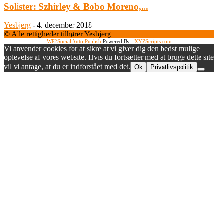
Solister: Szhirley & Bobo Moreno,...
Yesbjerg
-
4. december 2018
© Alle rettigheder tilhører Yesbjerg
WP2Social Auto Publish
Powered By :
XYZScripts.com
Vi anvender cookies for at sikre at vi giver dig den bedst mulige
oplevelse af vores website. Hvis du fortsætter med at bruge dette site
vil vi antage, at du er indforstået med det.
Ok
Privatlivspolitik