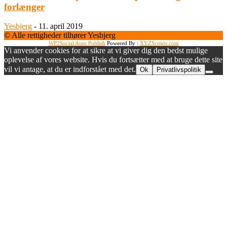
forlænger
Yesbjerg
-
11. april 2019
© Alle rettigheder tilhører Yesbjerg
WP2Social Auto Publish
Powered By :
XYZScripts.com
Vi anvender cookies for at sikre at vi giver dig den bedst mulige
oplevelse af vores website. Hvis du fortsætter med at bruge dette site
vil vi antage, at du er indforstået med det.
Ok
Privatlivspolitik