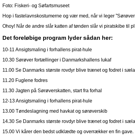
Foto: Fiskeri- og Søfartsmuseet
Hop i fastelavnskostumerne og vær med, når vi leger ”Sørøver
Ohoy! Når de andre slår katten af tønden slår vi piratskibe til p
Det foreløbige program lyder sådan her:
10-11 Ansigtsmaling i forhallens pirat-hule
10.30 Sørøver fortællinger i Danmarkshallens lukaf
11.00 Se Danmarks største rovdyr blive trænet og fodret i sæla
11.20 Fuglene fodres
11.30 Jagten på Sørøverskatten, start fra forhal
12-13 Ansigtsmaling i forhallens pirat-hule
13.00 Tøndeslagning med havkat og sørøverskib
14.30 Se Danmarks største rovdyr blive trænet og fodret i sæla
15.00 Vi kårer den bedst udklædte og overrækker en fin gave.