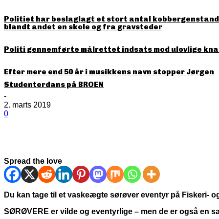
Politiet har beslaglagt et stort antal kobbergenstande
blandt andet en skole og fra gravsteder
Politi gennemførte målrettet indsats mod ulovlige kna
Efter mere end 50 år i musikkens navn stopper Jørgen
Studenterdans på BROEN
-
2. marts 2019
0
Spread the love
Du kan tage til et vaskeægte sørøver eventyr på Fiskeri- 
SØRØVERE er vilde og eventyrlige – men de er også en san