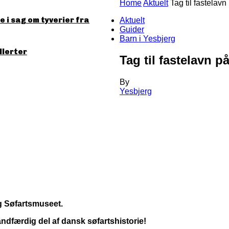
Home
Aktuelt
Tag til fastelav
 i sag om tyverier fra
Aktuelt
Guider
Barn i Yesbjerg
llerter
Tag til fastelavn p
By
Yesbjerg
og Søfartsmuseet.
dfærdig del af dansk søfartshistorie!