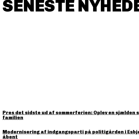
SENESTE NYHEDE
HITTER LIGE NU
Pres det sidste ud af sommerferien: Oplev en sjælden 
familien
Modernisering af indgangsparti på politigården i Esbj
åbent