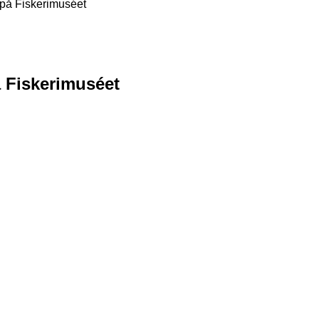
n på Fiskerimuséet
å Fiskerimuséet