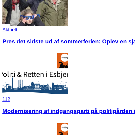
Aktuelt
Pres det sidste ud af sommerferien: Oplev en s
112
Modernisering af indgangsparti på politigården 