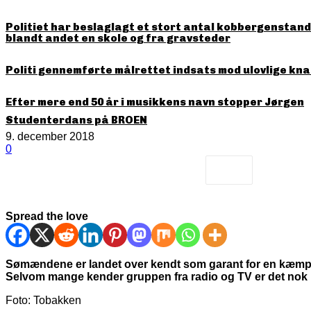
Politiet har beslaglagt et stort antal kobbergenstande
blandt andet en skole og fra gravsteder
Politi gennemførte målrettet indsats mod ulovlige kna
Efter mere end 50 år i musikkens navn stopper Jørgen
Studenterdans på BROEN
9. december 2018
0
Spread the love
Sømændene er landet over kendt som garant for en kæmp
Selvom mange kender gruppen fra radio og TV er det nok 
Foto: Tobakken