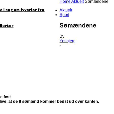
Home
Aktuelt
Sømændene
 i sag om tyverier fra
Aktuelt
Sport
Sømændene
llerter
By
Yesbjerg
-
e fest.
live, at de 8 sømænd kommer bedst ud over kanten.