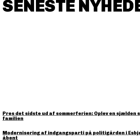
SENESTE NYHEDE
HITTER LIGE NU
Pres det sidste ud af sommerferien: Oplev en sjælden 
familien
Modernisering af indgangsparti på politigården i Esbj
åbent