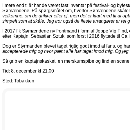
I mere end ti år har de været fast inventar på festival- og by
Sømændene. På spørgsmålet om, hvorfor Sømændene skåler h
velkomne, om de drikker eller ej, men det er klart med til at 
simpelt som at skåle. Jeg tror også de fleste arrangører er ret 
I 2017 fik Sømændene ny frontmand i form af Jeppe Vig Find, d
efter Kaptajn, Sebastian Sztuk, som først i 2016 flyttede til Cal
Dog er Styrmanden blevet taget rigtig godt imod af fans, og han 
accepterede mig og hvor pænt alle har taget imod mig. Og jeg
Så grib en kaptajnskasket, en merskumspibe og find en scen
Tid: 8. december kl 21.00
Sted: Tobakken