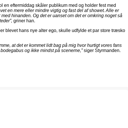
 sol en eftermiddag skåler publikum med og holder fest med
evet en mere eller mindre vigtig og fast del af showet. Alle er
rer med hinanden. Og det er uanset om det er omkring noget så
teder”,
griner han.
 blevet hans nye alter ego, skulle udfylde et par store træsko
me, at det er kommet lidt bag på mig hvor hurtigt vores fans
es bodegabus og ikke mindst på scenerne,”
siger Styrmanden.