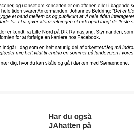
festscener, og uanset om koncerten er om aftenen eller i bagende
ele tiden svarer Ankermanden, Johannes Beldring:
“Det er bl
opbygge et bånd mellem os og publikum at vi hele tiden interage
glade for, at vi giver ølomsætningen et nøk opad langt de fleste s
er er kendt fra Lille Nørd på DR Ramasjang. Styrmanden, som er
ifornien for at forfølge en karriere hos Facebook.
indgår i dag som en helt naturlig del af orkestret.
“Jeg må indrøm
 glæder mig helt vildt til endnu en sommer på landevejen i vor
e nær dig, hvor du kan skåle og gå i dørken med Sømændene.
Har du også
JAhatten på