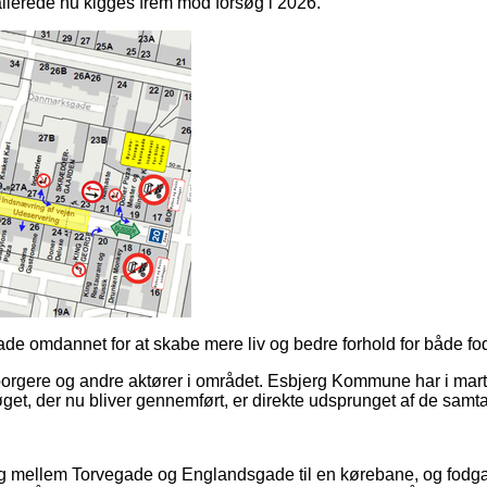
 allerede nu kigges frem mod forsøg i 2026.
egade omdannet for at skabe mere liv og bedre forhold for både
borgere og andre aktører i området. Esbjerg Kommune har i marts 
øget, der nu bliver gennemført, er direkte udsprunget af de samta
 mellem Torvegade og Englandsgade til en kørebane, og fodgæn