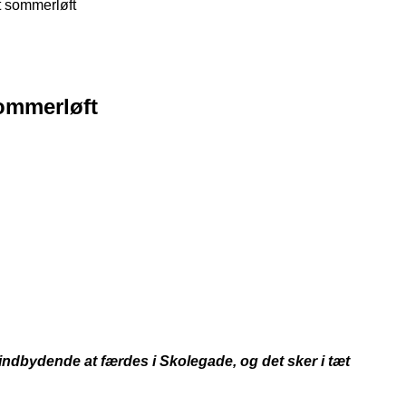
t sommerløft
sommerløft
ndbydende at færdes i Skolegade, og det sker i tæt