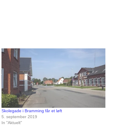
Skolegade i Bramming får et løft
5. september 2019
In "Aktuelt"