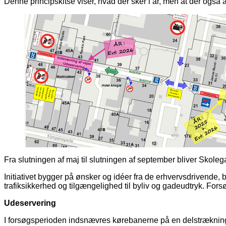
Denne principskitse viser, hvad der sker i år, men at der også
Fra slutningen af maj til slutningen af september bliver Skol
Initiativet bygger på ønsker og idéer fra de erhvervsdrivende, 
trafiksikkerhed og tilgængelighed til byliv og gadeudtryk. Fors
Udeservering
I forsøgsperioden indsnævres kørebanerne på en delstrækning