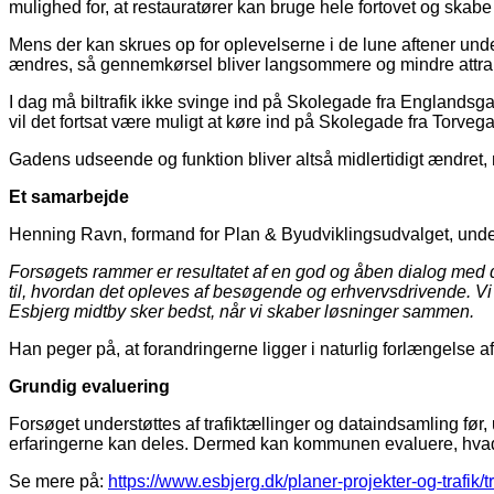
mulighed for, at restauratører kan bruge hele fortovet og skabe
Mens der kan skrues op for oplevelserne i de lune aftener unde
ændres, så gennemkørsel bliver langsommere og mindre attrakti
I dag må biltrafik ikke svinge ind på Skolegade fra Englandsga
vil det fortsat være muligt at køre ind på Skolegade fra Torveg
Gadens udseende og funktion bliver altså midlertidigt ændret, 
Et samarbejde
Henning Ravn, formand for Plan & Byudviklingsudvalget, unde
Forsøgets rammer er resultatet af en god og åben dialog med de
til, hvordan det opleves af besøgende og erhvervsdrivende. Vi v
Esbjerg midtby sker bedst, når vi skaber løsninger sammen.
Han peger på, at forandringerne ligger i naturlig forlængelse 
Grundig evaluering
Forsøget understøttes af trafiktællinger og dataindsamling før,
erfaringerne kan deles. Dermed kan kommunen evaluere, hvad d
Se mere på:
ht
tps://www.esbjerg.dk/planer-projekter-og-trafik/