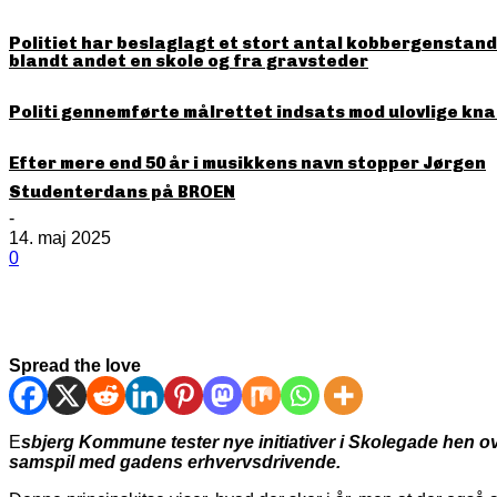
Politiet har beslaglagt et stort antal kobbergenstande
blandt andet en skole og fra gravsteder
Politi gennemførte målrettet indsats mod ulovlige kna
Efter mere end 50 år i musikkens navn stopper Jørgen
Studenterdans på BROEN
-
14. maj 2025
0
Spread the love
E
sbjerg Kommune tester nye initiativer i Skolegade hen o
samspil med gadens erhvervsdrivende.