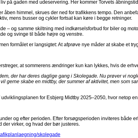
 liv på gaden med udeservering. Her kommer Torvets åbningstider 
r åben himmel, skrues der ned for trafikkens tempo. Den anbefal
v, mens busser og cykler fortsat kan køre i begge retninger.
de – og samme skiltning med indkørselsforbud for biler og motor
ade og svinge til både højre og venstre.
men formålet er langsigtet: At afprøve nye måder at skabe et tr
rstreger, at sommerens ændringer kun kan lykkes, hvis de erhv
m, der har deres daglige gang i Skolegade. Nu prøver vi nogle af
il gerne skabe en midtby, der summer af aktivitet, men som samtidi
af udviklingsplanen for Esbjerg Midtby 2025–2050, hvor netop en 
 under og efter perioden. Efter forsøgsperioden inviteres både er
er virker, og hvad der bør justeres.
trafikplanlaegning/skolegade