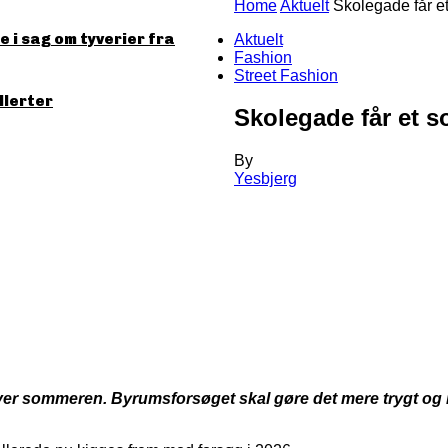
Home
Aktuelt
Skolegade får e
 i sag om tyverier fra
Aktuelt
Fashion
Street Fashion
llerter
Skolegade får et 
By
Yesbjerg
ver sommeren. Byrumsforsøget skal gøre det mere trygt og i