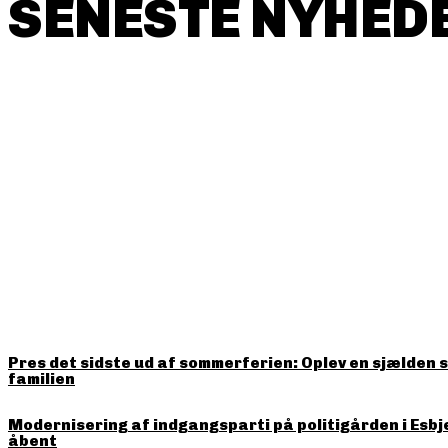
SENESTE NYHEDE
HITTER LIGE NU
Pres det sidste ud af sommerferien: Oplev en sjælden 
familien
Modernisering af indgangsparti på politigården i Esbj
åbent