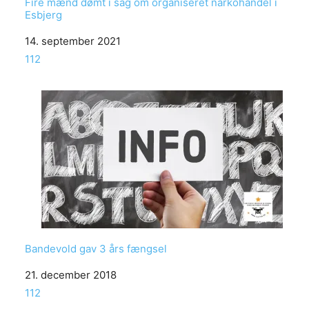
Fire mænd dømt i sag om organiseret narkohandel i
Esbjerg
Date
14. september 2021
In relation to
112
Bandevold gav 3 års fængsel
Date
21. december 2018
In relation to
112