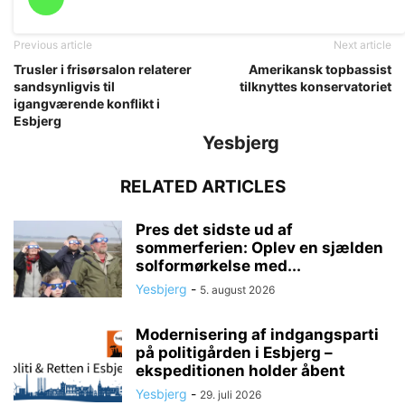
Previous article
Next article
Trusler i frisørsalon relaterer
Amerikansk topbassist
sandsynligvis til
tilknyttes konservatoriet
igangværende konflikt i
Esbjerg
Yesbjerg
RELATED ARTICLES
Pres det sidste ud af
sommerferien: Oplev en sjælden
solformørkelse med...
Yesbjerg
-
5. august 2026
Modernisering af indgangsparti
på politigården i Esbjerg –
ekspeditionen holder åbent
Yesbjerg
-
29. juli 2026