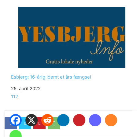
Esbjerg: 16-årig idømt et års fængsel
Date
25. april 2022
In relation to
112