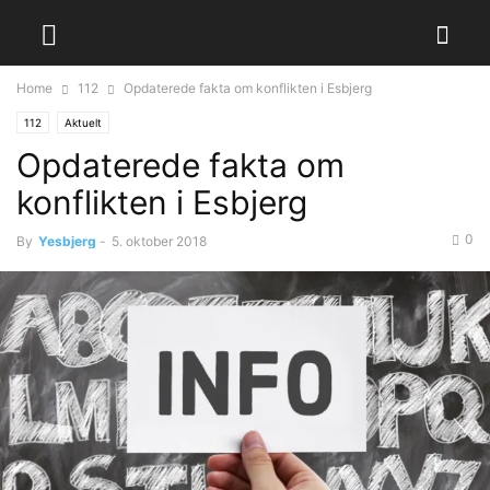
Home
112
Opdaterede fakta om konflikten i Esbjerg
112
Aktuelt
Opdaterede fakta om
konflikten i Esbjerg
0
By
Yesbjerg
-
5. oktober 2018