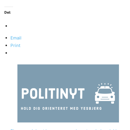
Del:
Email
Print