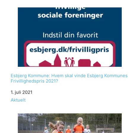
Esbjerg Kommune: Hvem skal vinde Esbjerg Kommunes
Frivillighedspris 2021?
Date
1. juli 2021
In relation to
Aktuelt