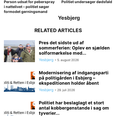
Person udsat for peberspray
Politiet undersøger dødsfald
i nattelivet – politiet søger
formodet gerningsmand
Yesbjerg
RELATED ARTICLES
Pres det sidste ud af
sommerferien: Oplev en sjælden
solformørkelse med...
Yesbjerg
-
5. august 2026
Modernisering af indgangsparti
på politigården i Esbjerg –
ekspeditionen holder åbent
Yesbjerg
-
29. juli 2026
Politiet har beslaglagt et stort
antal kobbergenstande i sag om
tyverier...