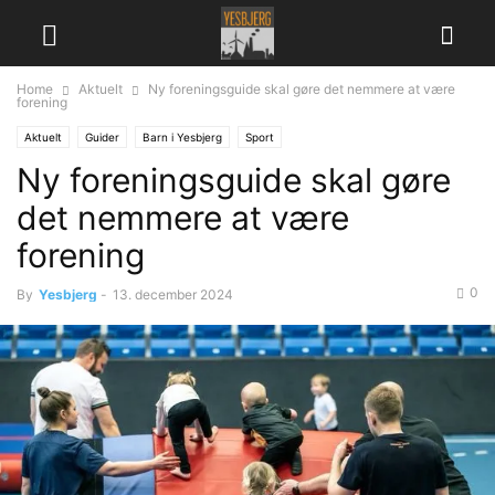
Home
Aktuelt
Ny foreningsguide skal gøre det nemmere at være
forening
Aktuelt
Guider
Barn i Yesbjerg
Sport
Ny foreningsguide skal gøre
det nemmere at være
forening
0
By
Yesbjerg
-
13. december 2024