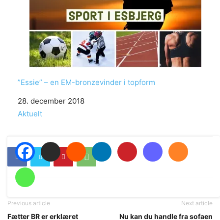
”Essie” – en EM-bronzevinder i topform
Date
28. december 2018
In relation to
Aktuelt
Previous article
Next article
Fætter BR er erklæret
Nu kan du handle fra sofaen