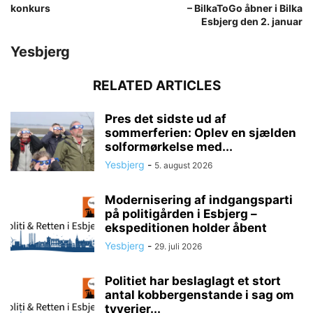
konkurs
– BilkaToGo åbner i Bilka
Esbjerg den 2. januar
Yesbjerg
RELATED ARTICLES
Pres det sidste ud af
sommerferien: Oplev en sjælden
solformørkelse med...
Yesbjerg
-
5. august 2026
Modernisering af indgangsparti
på politigården i Esbjerg –
ekspeditionen holder åbent
Yesbjerg
-
29. juli 2026
Politiet har beslaglagt et stort
antal kobbergenstande i sag om
tyverier...