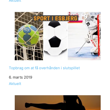
In relation to
Aktuelt
Topbrag om at få overhånden i slutspillet
Date
6. marts 2019
In relation to
Aktuelt