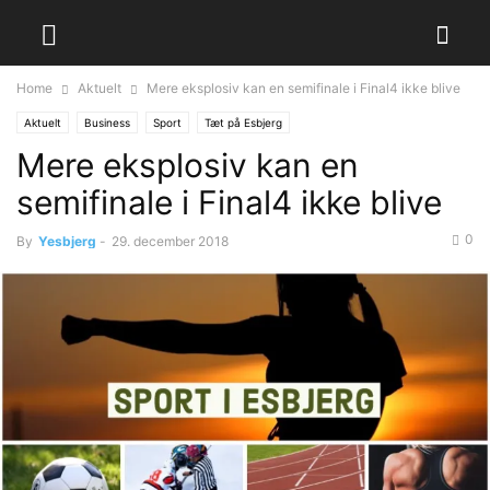
Home
Aktuelt
Mere eksplosiv kan en semifinale i Final4 ikke blive
Aktuelt
Business
Sport
Tæt på Esbjerg
Mere eksplosiv kan en
semifinale i Final4 ikke blive
0
By
Yesbjerg
-
29. december 2018