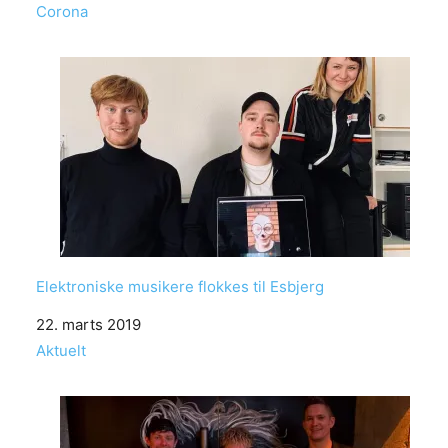
In relation to
Corona
Elektroniske musikere flokkes til Esbjerg
Date
22. marts 2019
In relation to
Aktuelt