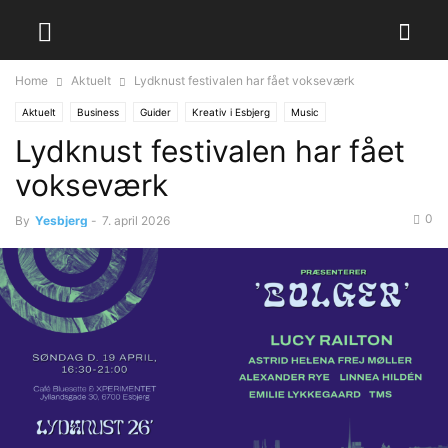
Home
Aktuelt
Lydknust festivalen har fået vokseværk
Aktuelt
Business
Guider
Kreativ i Esbjerg
Music
Lydknust festivalen har fået
vokseværk
0
By
Yesbjerg
-
7. april 2026