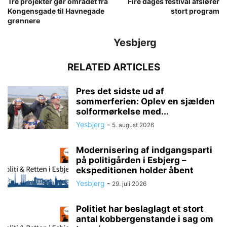
Tre projekter gør området fra
Fire dages festival afslører
Kongensgade til Havnegade
stort program
grønnere
Yesbjerg
RELATED ARTICLES
Pres det sidste ud af
sommerferien: Oplev en sjælden
solformørkelse med...
Yesbjerg
-
5. august 2026
Modernisering af indgangsparti
på politigården i Esbjerg –
ekspeditionen holder åbent
Yesbjerg
-
29. juli 2026
Politiet har beslaglagt et stort
antal kobbergenstande i sag om