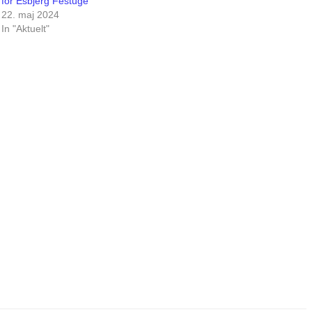
for Esbjerg Festuge
22. maj 2024
In "Aktuelt"