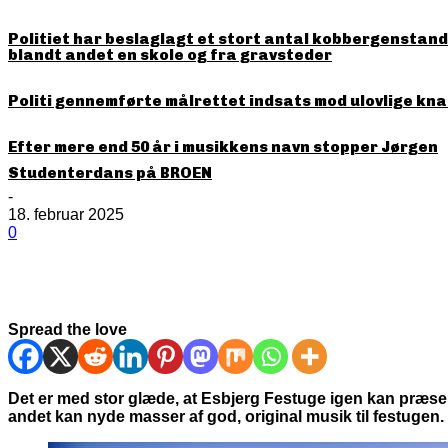
Politiet har beslaglagt et stort antal kobbergenstande
blandt andet en skole og fra gravsteder
Politi gennemførte målrettet indsats mod ulovlige kna
Efter mere end 50 år i musikkens navn stopper Jørgen
Studenterdans på BROEN
-
18. februar 2025
0
Spread the love
Det er med stor glæde, at Esbjerg Festuge igen kan præsen
andet kan nyde masser af god, original musik til festugen.