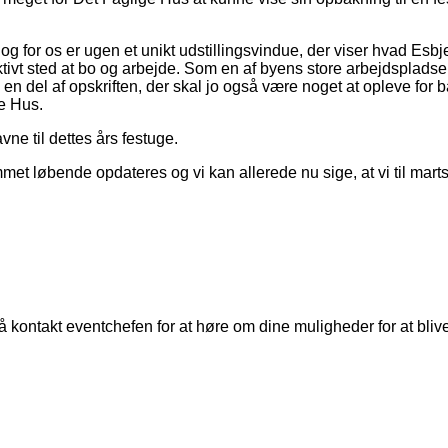
 og for os er ugen et unikt udstillingsvindue, der viser hvad E
ivt sted at bo og arbejde. Som en af byens store arbejdspladser 
ud en del af opskriften, der skal jo også være noget at opleve f
ge Hus.
avne til dettes års festuge.
met løbende opdateres og vi kan allerede nu sige, at vi til marts e
 så kontakt eventchefen for at høre om dine muligheder for at bl