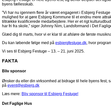
byens fællesskab.
”Vi har nu igennem flere år været engageret i Esbjerg Festuge
mulighed for at gøre Esbjerg Kommune til et endnu mere attrakt
tiltrække kvalificerede medarbejdere. Her er et rigt kulturudb
har fri fra skole,” siger Johnny Nim, Landsformand i Det Fagli
Glæd dig til marts, hvor vi er klar til at afsløre de første musikn
Du kan løbende følge med på
esbjergfestuge.dk
, hvor program
Vi ses til Esbjerg Festuge – 13. – 21. juni 2025.
FAKTA
Bliv sponsor
Ønsker du eller din virksomhed at bidrage til hele byens fest,
på
event@esbjerg.dk
Læs mere:
Bliv sponsor til Esbjerg Festuge!
Det Faglige Hus