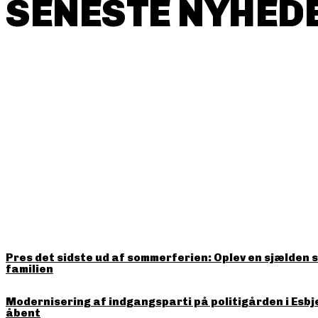
SENESTE NYHEDE
HITTER LIGE NU
Pres det sidste ud af sommerferien: Oplev en sjælden 
familien
Modernisering af indgangsparti på politigården i Esbj
åbent