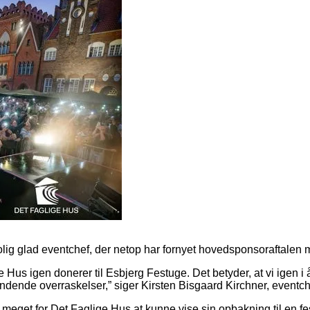
rolig glad eventchef, der netop har fornyet hovedsponsoraftalen
e Hus igen donerer til Esbjerg Festuge. Det betyder, at vi igen 
ndende overraskelser,” siger Kirsten Bisgaard Kirchner, event
 meget for Det Faglige Hus at kunne vise sin opbakning til en f