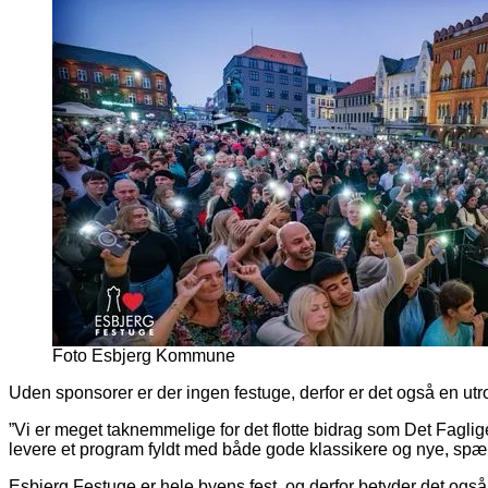
Foto Esbjerg Kommune
Uden sponsorer er der ingen festuge, derfor er det også en ut
”Vi er meget taknemmelige for det flotte bidrag som Det Faglig
levere et program fyldt med både gode klassikere og nye, spæ
Esbjerg Festuge er hele byens fest, og derfor betyder det også