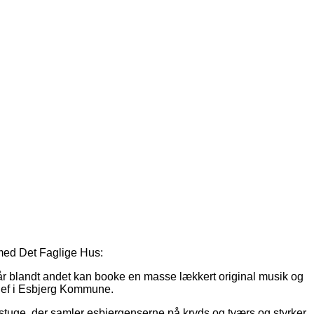
 med Det Faglige Hus:
i år blandt andet kan booke en masse lækkert original musik og
chef i Esbjerg Kommune.
estuge, der samler esbjergenserne på kryds og tværs og styrker