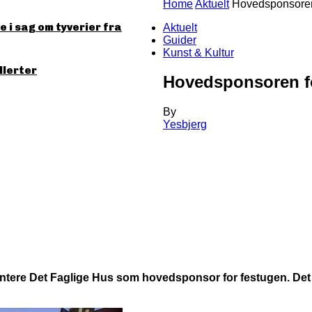
Home
Aktuelt
Hovedsponsoren 
 i sag om tyverier fra
Aktuelt
Guider
Kunst & Kultur
llerter
Hovedsponsoren fo
By
Yesbjerg
tere Det Faglige Hus som hovedsponsor for festugen. Det gen