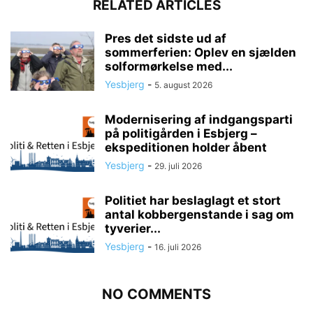
RELATED ARTICLES
Pres det sidste ud af
sommerferien: Oplev en sjælden
solformørkelse med...
Yesbjerg
-
5. august 2026
Modernisering af indgangsparti
på politigården i Esbjerg –
ekspeditionen holder åbent
Yesbjerg
-
29. juli 2026
Politiet har beslaglagt et stort
antal kobbergenstande i sag om
tyverier...
Yesbjerg
-
16. juli 2026
NO COMMENTS