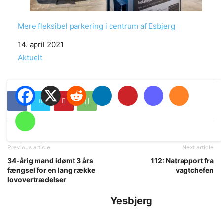
Mere fleksibel parkering i centrum af Esbjerg
Date
14. april 2021
In relation to
Aktuelt
Previous article
Next article
34-årig mand idømt 3 års
112: Natrapport fra
fængsel for en lang række
vagtchefen
lovovertrædelser
Yesbjerg