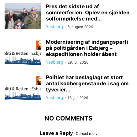
Pres det sidste ud af
sommerferien: Oplev en sjælden
solformørkelse med...
Yesbjerg
-
5. august 2026
Modernisering af indgangsparti
på politigården i Esbjerg –
ekspeditionen holder åbent
Yesbjerg
-
29. juli 2026
Politiet har beslaglagt et stort
antal kobbergenstande i sag om
tyverier...
Yesbjerg
-
16. juli 2026
NO COMMENTS
Leave a Reply
Cancel reply