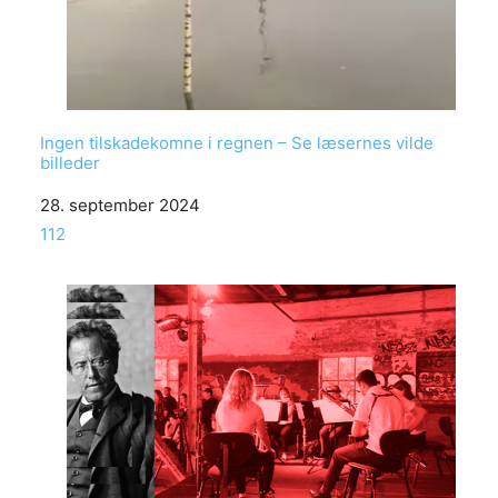
Ingen tilskadekomne i regnen – Se læsernes vilde
billeder
Date
28. september 2024
In relation to
112