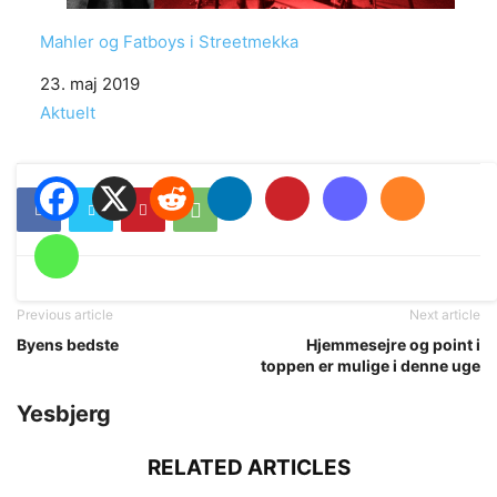
Mahler og Fatboys i Streetmekka
Date
23. maj 2019
In relation to
Aktuelt
Previous article
Next article
Byens bedste
Hjemmesejre og point i
toppen er mulige i denne uge
Yesbjerg
RELATED ARTICLES