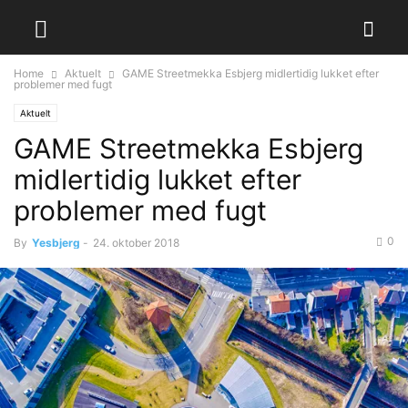
Home
Aktuelt
GAME Streetmekka Esbjerg midlertidig lukket efter
problemer med fugt
Aktuelt
GAME Streetmekka Esbjerg
midlertidig lukket efter
problemer med fugt
0
By
Yesbjerg
-
24. oktober 2018