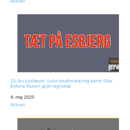
In relation to
Aktuelt
25-års jubilæum: Solid lokalforankring sikrer Ribe
Byferie Resort godt regnskab
Date
4. maj 2020
In relation to
Aktuelt