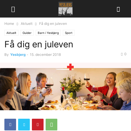
Home
Aktuelt
Få dig en juleven
Aktuelt
Guider
Barn i Yesbjerg
Sport
Få dig en juleven
0
By
Yesbjerg
-
15. december 2018