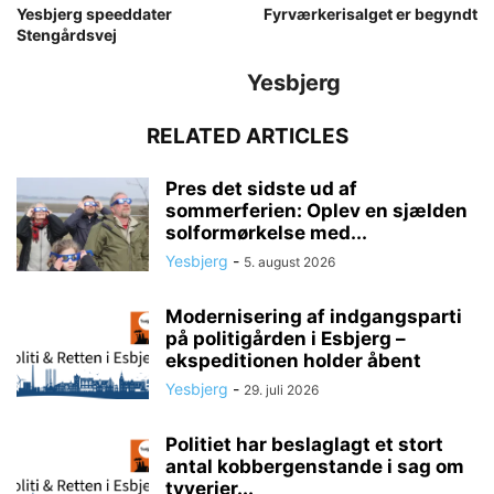
Yesbjerg speeddater
Fyrværkerisalget er begyndt
Stengårdsvej
Yesbjerg
RELATED ARTICLES
Pres det sidste ud af
sommerferien: Oplev en sjælden
solformørkelse med...
Yesbjerg
-
5. august 2026
Modernisering af indgangsparti
på politigården i Esbjerg –
ekspeditionen holder åbent
Yesbjerg
-
29. juli 2026
Politiet har beslaglagt et stort
antal kobbergenstande i sag om
tyverier...