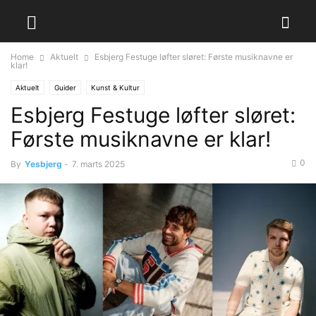
Home
Aktuelt
Esbjerg Festuge løfter sløret: Første musiknavne er
klar!
Aktuelt
Guider
Kunst & Kultur
Esbjerg Festuge løfter sløret:
Første musiknavne er klar!
0
By
Yesbjerg
-
7. marts 2025