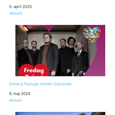
Date
5. april 2025
In relation to
Aktuelt
Esbjerg Festuge melder fuld plade
Date
6. maj 2024
In relation to
Aktuelt