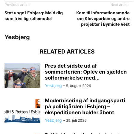
Previous article
Next article
Støt unge i Esbjerg: Meld dig
Kom til informationsmøde
som frivillig rollemodel
om Kleveparken og andre
projekter i Bymidte Vest
Yesbjerg
RELATED ARTICLES
Pres det sidste ud af
sommerferien: Oplev en sjælden
solformørkelse med...
Yesbjerg
-
5. august 2026
Modernisering af indgangsparti
på politigården i Esbjerg –
ekspeditionen holder åbent
Yesbjerg
-
29. juli 2026