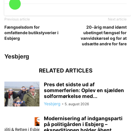
Previous article
Next article
Fængselsdom for
20-årig mand idømt
omfattende butikstyverier i
ubetinget fængsel for
Esbjerg
vanvidskørsel og for at
udsætte andre for fare
Yesbjerg
RELATED ARTICLES
Pres det sidste ud af
sommerferien: Oplev en sjælden
solformørkelse med...
Yesbjerg
-
5. august 2026
Modernisering af indgangsparti
på politigården i Esbjerg –
ekspeditionen holder åbent