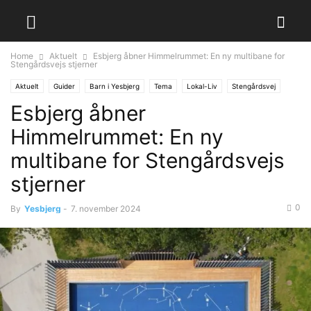
Home
Aktuelt
Esbjerg åbner Himmelrummet: En ny multibane for
Stengårdsvejs stjerner
Aktuelt
Guider
Barn i Yesbjerg
Tema
Lokal-Liv
Stengårdsvej
Esbjerg åbner
Himmelrummet: En ny
multibane for Stengårdsvejs
stjerner
0
By
Yesbjerg
-
7. november 2024