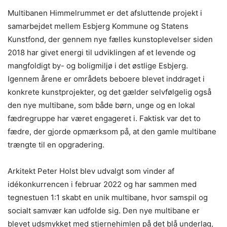
Multibanen Himmelrummet er det afsluttende projekt i
samarbejdet mellem Esbjerg Kommune og Statens
Kunstfond, der gennem nye fælles kunstoplevelser siden
2018 har givet energi til udviklingen af et levende og
mangfoldigt by- og boligmiljø i det østlige Esbjerg.
Igennem årene er områdets beboere blevet inddraget i
konkrete kunstprojekter, og det gælder selvfølgelig også
den nye multibane, som både børn, unge og en lokal
fædregruppe har været engageret i. Faktisk var det to
fædre, der gjorde opmærksom på, at den gamle multibane
trængte til en opgradering.
Arkitekt Peter Holst blev udvalgt som vinder af
idékonkurrencen i februar 2022 og har sammen med
tegnestuen 1:1 skabt en unik multibane, hvor samspil og
socialt samvær kan udfolde sig. Den nye multibane er
blevet udsmykket med stjernehimlen på det blå underlag,