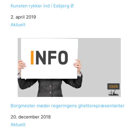
Kunsten rykker ind i Esbjerg Ø
Date
2. april 2019
In relation to
Aktuelt
Borgmester møder regeringens ghettorepræsentanter
Date
20. december 2018
In relation to
Aktuelt