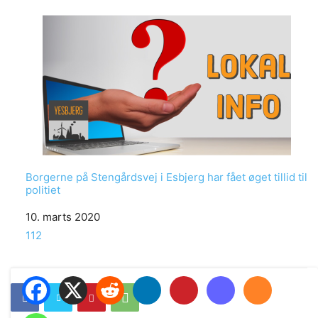
Borgerne på Stengårdsvej i Esbjerg har fået øget tillid til
politiet
Date
10. marts 2020
In relation to
112