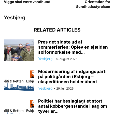
Viggo skal være vandhund
Orientation fra
Sundhedsstyrelsen
Yesbjerg
RELATED ARTICLES
Pres det sidste ud af
sommerferien: Oplev en sjælden
solformørkelse med...
Yesbjerg
-
5. august 2026
Modernisering af indgangsparti
på politigården i Esbjerg –
ekspeditionen holder åbent
Yesbjerg
-
29. juli 2026
Politiet har beslaglagt et stort
antal kobbergenstande i sag om
tyverier...