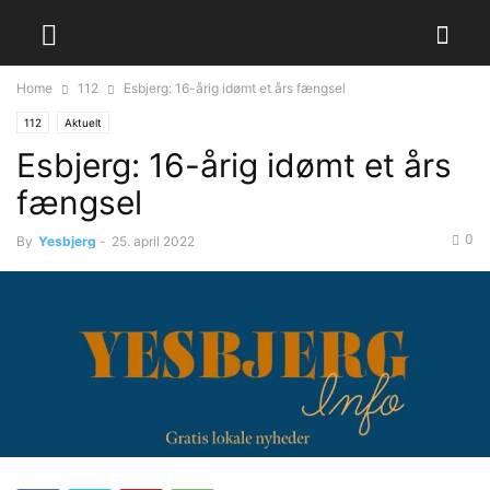
Home
112
Esbjerg: 16-årig idømt et års fængsel
112
Aktuelt
Esbjerg: 16-årig idømt et års
fængsel
0
By
Yesbjerg
-
25. april 2022