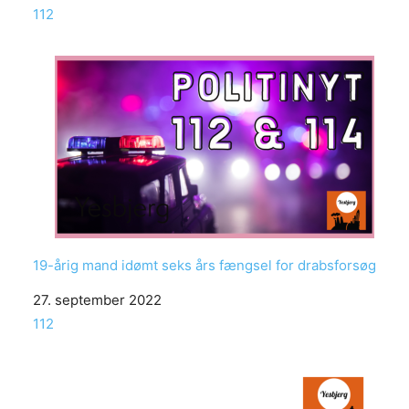
In relation to
112
19-årig mand idømt seks års fængsel for drabsforsøg
Date
27. september 2022
In relation to
112