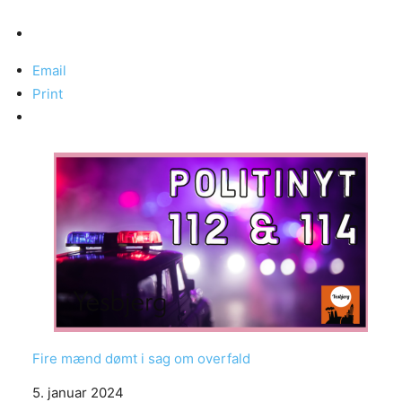
Email
Print
Fire mænd dømt i sag om overfald
Date
5. januar 2024